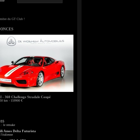
sse
NONCES
- 360 Challenge Stradale Coupé
50 km - 159900 €
935
: le remake
li Amos Delta Futurista
l'italienne