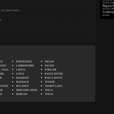
01/01/19
Bugatti 
01/01/19
G SLS Black Series....
Lamborgh
projet
s!
.
GE
KOENIGSEGG
NISSAN
HAYE
LAMBORGHINI
PAGANI
L VEGA
LANCIA
PORSCHE
ARI
LOTUS
RANGE ROVER
ER
MASERATI
ROLLS ROYCE
MAYBACH
SPYKER
IVOLTA
MCLAREN
TALBOT LAGO
AR
MERCEDES BENZ
TESLA
EN
MORGAN
VOLVO