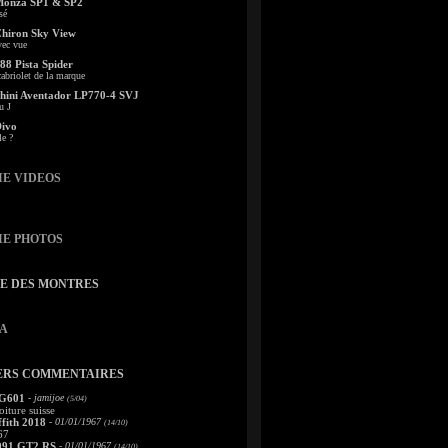
Monza SP1 & SP2
sé
Chiron Sky View
vec vue
88 Pista Spider
abriolet de la marque
ini Aventador LP770-4 SVJ
u J
Divo
le ?
IE VIDEOS
IE PHOTOS
TE DES MONTRES
A
ERS COMMENTAIRES
 G601
- jamijoe
(5/04)
oiture suisse
fith 2018
- 01/01/1967
(14/10)
67
991 GT2 RS
- 01/01/1967
(14/10)