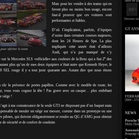
Mot de pa
Mais pour les vendre à des teams qui en
feront plus ou moins bon usage, encore
faut-il prouver que ces voitures sont
performantes et fiables.
GT AN
D’où l’implication, parfois, d’équipes
d’usine dans certaines courses majeures,
dont les 24 Heures de Spa. La plus
impliquée cette année était d’ailleurs
 pour afficher le zoom.
Audi, qui n’a pas manqué de s’y
e
r sur la Mercedes SLS «officielle» aux couleurs de la Benz qui a fini 2
des
utant plus qu’un de mes deux équipiers n’était autre que Kenneth Heyer, le
00 SEL rouge il y a tout juste quarante ans. Autant dire que nous étions
ien sûr la présence de portes papillon. Comme avec le modèle de route, les
ge, vous vous cognez la tête ! Pas grave avec un casque… plus embêtant
e siège !
FERRARI 
2004 - 571
il s’agit à ma connaissance de la seule GT3 ne disposant pas d’un baquet mais
dispensable de mouler un siège sur mesure, comme dans un prototype ou une
NEWS
es pilotes, qui doivent obligatoirement se rendre au QG d’AMG pour obtenir
Porsche 
e de sécurité et de confort de conduite.
Moby Dick 
Automobi
Braquage à 