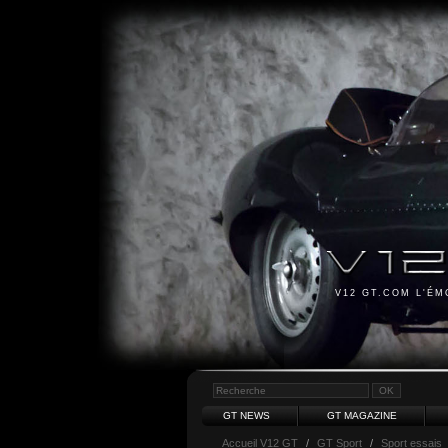
V12 GT.COM L'É
GT NEWS
GT MAGAZINE
Accueil V12 GT
/
GT Sport
/
Sport essais