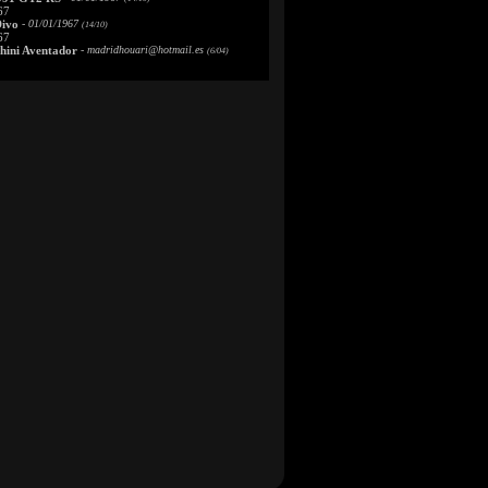
67
Divo
- 01/01/1967
(14/10)
67
ini Aventador
-
madridhouari@hotmail.es
(6/04)