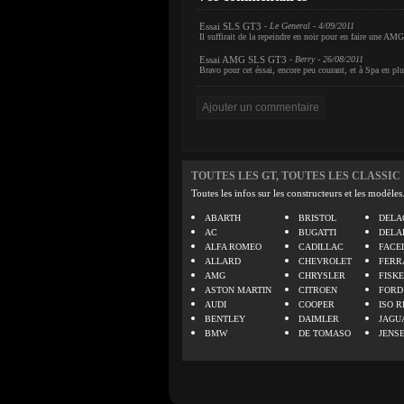
Essai SLS GT3
- Le General - 4/09/2011
Il suffirait de la repeindre en noir pour en faire une AM
Essai AMG SLS GT3
- Berry - 26/08/2011
Bravo pour cet éssai, encore peu courant, et à Spa en plu
TOUTES LES GT, TOUTES LES CLASSIC
Toutes les infos sur les constructeurs et les modèles
ABARTH
BRISTOL
DELA
AC
BUGATTI
DELA
ALFA ROMEO
CADILLAC
FACE
ALLARD
CHEVROLET
FERR
AMG
CHRYSLER
FISK
ASTON MARTIN
CITROEN
FORD
AUDI
COOPER
ISO R
BENTLEY
DAIMLER
JAGU
BMW
DE TOMASO
JENS