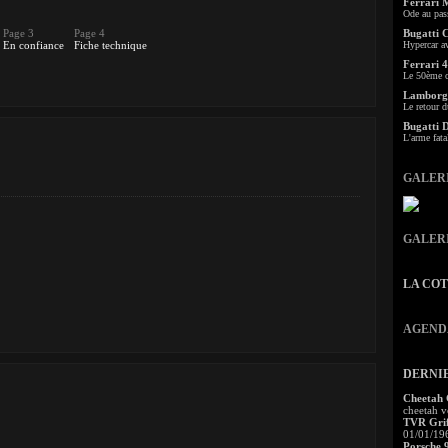
Ferrari 
Ode au pas
Page 3
Page 4
Bugatti 
En confiance
Fiche technique
Hypercar a
Ferrari 4
Le 50ème c
Lamborgh
Le retour d
Bugatti 
L'arme fata
GALER
GALER
LA CO
AGEND
DERNI
Cheetah
cheetah v
TVR Grif
01/01/19
Porsche 