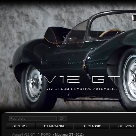
V12 GT.COM L'ÉMOTION AUTOMOBILE
GT NEWS
GT MAGAZINE
GT CLASSIC
GT SPORT
Accueil V12 GT
/
FORD
/ Mustang GT (2011)