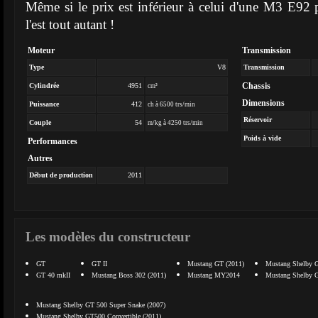
Même si le prix est inférieur à celui d'une M3 E92 p
l'est tout autant !
Moteur
Transmission
Type
V8
Transmission
Chassis
Cylindrée
4951
cm³
Dimensions
Puissance
412
ch à 6500 trs/min
Réservoir
Couple
54
m/kg à 4250 trs/min
Poids à vide
Performances
Autres
Début de production
2011
Les modèles du constructeur
GT
GT II
Mustang GT (2011)
Mustang Shelby 
GT 40 mkII
Mustang Boss 302 (2011)
Mustang MY2014
Mustang Shelby G
Mustang Shelby GT 500 Super Snake (2007)
Mustang Shelby GT500 Convertible (2011)