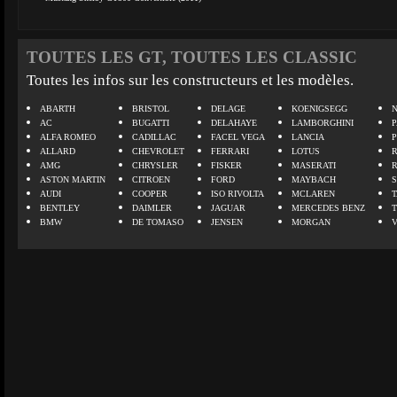
TOUTES LES GT, TOUTES LES CLASSIC
Toutes les infos sur les constructeurs et les modèles.
ABARTH
BRISTOL
DELAGE
KOENIGSEGG
N
AC
BUGATTI
DELAHAYE
LAMBORGHINI
P
ALFA ROMEO
CADILLAC
FACEL VEGA
LANCIA
ALLARD
CHEVROLET
FERRARI
LOTUS
AMG
CHRYSLER
FISKER
MASERATI
ASTON MARTIN
CITROEN
FORD
MAYBACH
AUDI
COOPER
ISO RIVOLTA
MCLAREN
BENTLEY
DAIMLER
JAGUAR
MERCEDES BENZ
BMW
DE TOMASO
JENSEN
MORGAN