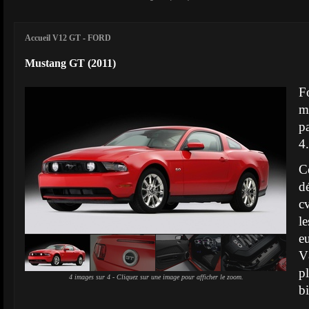
Accueil V12 GT
-
FORD
Mustang GT (2011)
Fo
m
p
4
C
d
c
l
e
V
p
4 images sur 4 - Cliquez sur une image pour afficher le zoom.
bi