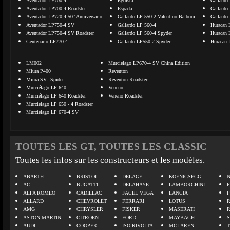
Aventador LP700-4
Egoista
Gallardo
Aventador LP700-4 Roadster
Espada
Gallardo
Aventador LP720-4 50° Anniversario
Gallardo LP 550-2 Valentino Balboni
Gallardo
Aventador LP750-4 SV
Gallardo LP 560-4
Huracan 
Aventador LP750-4 SV Roadster
Gallardo LP 560-4 Spyder
Huracan 
Centenario LP770-4
Gallardo LP550-2 Spyder
Huracan 
LM002
Murcielago LP670-4 SV China Edition
Miura P400
Reventon
Miura SVJ Spider
Reventon Roadster
Murciélago LP 640
Veneno
Murciélago LP 640 Roadster
Veneno Roadster
Murcielago LP 650 - 4 Roadster
Murciélago LP 670-4 SV
TOUTES LES GT, TOUTES LES CLASSIC
Toutes les infos sur les constructeurs et les modèles.
ABARTH
BRISTOL
DELAGE
KOENIGSEGG
N
AC
BUGATTI
DELAHAYE
LAMBORGHINI
P
ALFA ROMEO
CADILLAC
FACEL VEGA
LANCIA
ALLARD
CHEVROLET
FERRARI
LOTUS
AMG
CHRYSLER
FISKER
MASERATI
ASTON MARTIN
CITROEN
FORD
MAYBACH
AUDI
COOPER
ISO RIVOLTA
MCLAREN