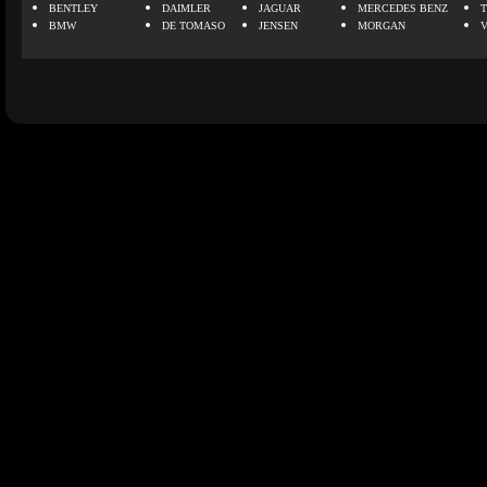
BENTLEY
DAIMLER
JAGUAR
MERCEDES BENZ
BMW
DE TOMASO
JENSEN
MORGAN