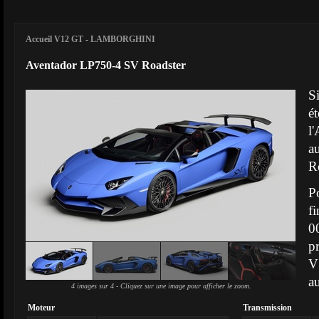
Accueil V12 GT
-
LAMBORGHINI
Aventador LP750-4 SV Roadster
S
é
l
a
R
P
f
0
p
V
a
4 images sur 4 - Cliquez sur une image pour afficher le zoom.
Moteur
Transmission