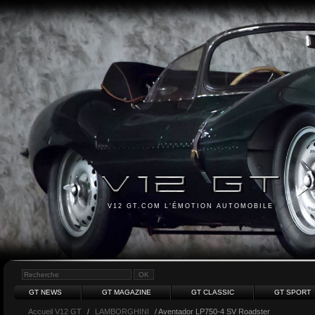
V12 GT.COM L'ÉMOTION AUTOMOBILE
GT NEWS
GT MAGAZINE
GT CLASSIC
GT SPORT
Accueil V12 GT
/
LAMBORGHINI
/ Aventador LP750-4 SV Roadster