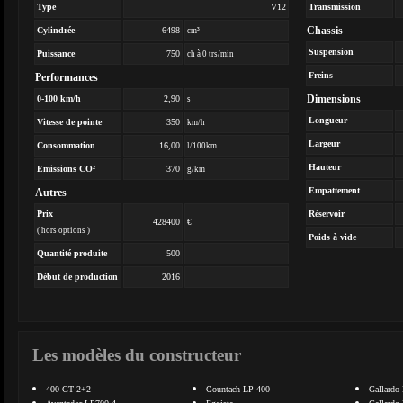
Type
V12
Transmission
Chassis
Cylindrée
6498
cm³
Suspension
Puissance
750
ch à 0 trs/min
Freins
Performances
Dimensions
0-100 km/h
2,90
s
Longueur
Vitesse de pointe
350
km/h
Largeur
Consommation
16,00
l/100km
Hauteur
Emissions CO²
370
g/km
Empattement
Autres
Prix
Réservoir
428400
€
( hors options )
Poids à vide
Quantité produite
500
Début de production
2016
Les modèles du constructeur
400 GT 2+2
Countach LP 400
Gallardo