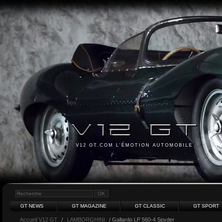
V12 GT.COM L'ÉMOTION AUTOMOBILE
GT NEWS
GT MAGAZINE
GT CLASSIC
GT SPORT
Accueil V12 GT
/
LAMBORGHINI
/ Gallardo LP 560-4 Spyder