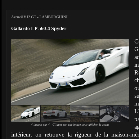
Accueil V12 GT
-
LAMBORGHINI
Gallardo LP 560-4 Spyder
C
G
a
i
R
c
o
s
m
p
4 images sur 4 - Cliquez sur une image pour afficher le zoom.
a
intérieur, on retrouve la rigueur de la maison-mè