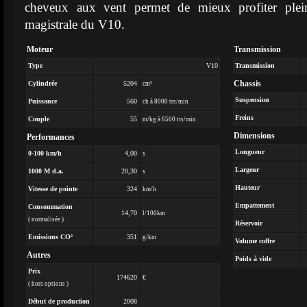
cheveux aux vent permet de mieux profiter plei
magistrale du V10.
Moteur
Transmission
Type
V10
Transmission
Chassis
Cylindrée
5204
cm³
Suspension
Puissance
560
ch à 8000 trs/min
Freins
Couple
55
m/kg à 6500 trs/min
Dimensions
Performances
Longueur
0-100 km/h
4,00
s
Largeur
1000 M d.a.
20,30
s
Hauteur
Vitesse de pointe
324
km/h
Empattement
Consommation
14,70
l/100km
( normalisée )
Réservoir
Emissions CO²
351
g/km
Volume coffre
Autres
Poids à vide
Prix
174620
€
( hors options )
Début de production
2008