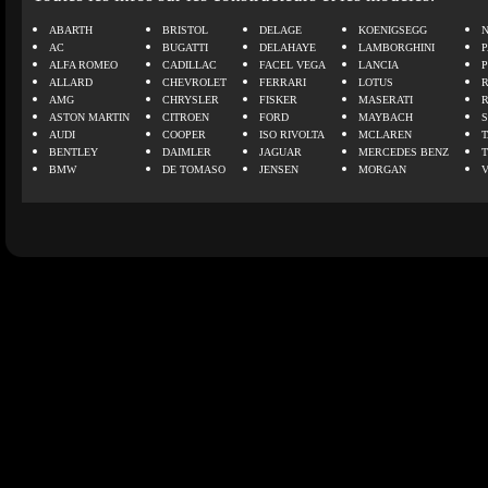
ABARTH
BRISTOL
DELAGE
KOENIGSEGG
N
AC
BUGATTI
DELAHAYE
LAMBORGHINI
P
ALFA ROMEO
CADILLAC
FACEL VEGA
LANCIA
ALLARD
CHEVROLET
FERRARI
LOTUS
AMG
CHRYSLER
FISKER
MASERATI
ASTON MARTIN
CITROEN
FORD
MAYBACH
AUDI
COOPER
ISO RIVOLTA
MCLAREN
BENTLEY
DAIMLER
JAGUAR
MERCEDES BENZ
BMW
DE TOMASO
JENSEN
MORGAN