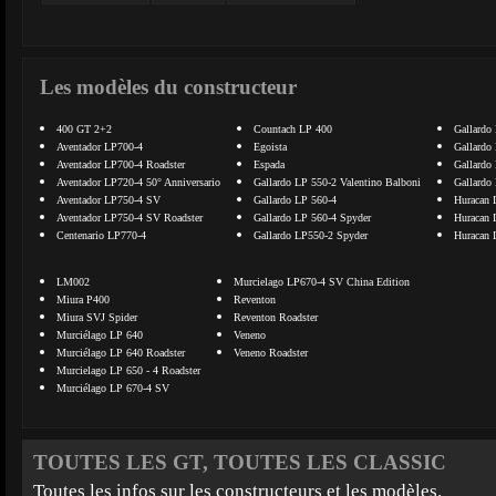
Les modèles du constructeur
400 GT 2+2
Countach LP 400
Gallardo
Aventador LP700-4
Egoista
Gallardo
Aventador LP700-4 Roadster
Espada
Gallardo
Aventador LP720-4 50° Anniversario
Gallardo LP 550-2 Valentino Balboni
Gallardo
Aventador LP750-4 SV
Gallardo LP 560-4
Huracan 
Aventador LP750-4 SV Roadster
Gallardo LP 560-4 Spyder
Huracan 
Centenario LP770-4
Gallardo LP550-2 Spyder
Huracan 
LM002
Murcielago LP670-4 SV China Edition
Miura P400
Reventon
Miura SVJ Spider
Reventon Roadster
Murciélago LP 640
Veneno
Murciélago LP 640 Roadster
Veneno Roadster
Murcielago LP 650 - 4 Roadster
Murciélago LP 670-4 SV
TOUTES LES GT, TOUTES LES CLASSIC
Toutes les infos sur les constructeurs et les modèles.