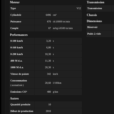
Moteur
Transmission
Type
V12
Transmission
Chassis
Cylindrée
6496
cm³
Dimensions
Puissance
670
ch à 8000 trs/min
Réservoir
Couple
67
m/kg à 6500 trs/min
Poids à vide
Performances
0-100 km/h
3,20
s
0-160 km/h
6,80
s
0-200 km/h
10,30
s
400 M d.a.
11,30
s
1000 M d.a.
20,30
s
Vitesse de pointe
342
km/h
Consommation
20,60
l/100km
( normalisée )
Emissions CO²
480
g/km
Autres
Quantité produite
10
Début de production
2010