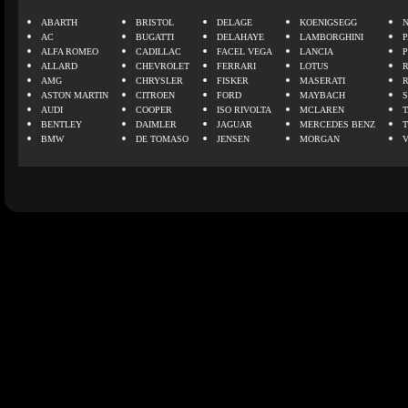
ABARTH
BRISTOL
DELAGE
KOENIGSEGG
N
AC
BUGATTI
DELAHAYE
LAMBORGHINI
P
ALFA ROMEO
CADILLAC
FACEL VEGA
LANCIA
ALLARD
CHEVROLET
FERRARI
LOTUS
AMG
CHRYSLER
FISKER
MASERATI
ASTON MARTIN
CITROEN
FORD
MAYBACH
AUDI
COOPER
ISO RIVOLTA
MCLAREN
BENTLEY
DAIMLER
JAGUAR
MERCEDES BENZ
BMW
DE TOMASO
JENSEN
MORGAN