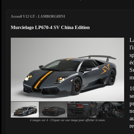
Accueil V12 GT
-
LAMBORGHINI
Murcielago LP670-4 SV China Edition
L
l
s
é
S
m
1
s
p
n
a
4 images sur 4 - Cliquez sur une image pour afficher le zoom.
re