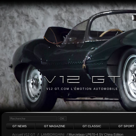
V12 GT.COM L'ÉMOTION AUTOMOBILE
GT NEWS
GT MAGAZINE
GT CLASSIC
GT SPORT
Accueil V12 GT
/
LAMBORGHINI
/ Murcielago LP670-4 SV China Edition