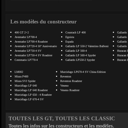
Les modèles du constructeur
400 GT 2+2
Countach LP 400
Gallardo
Aventador LP700-4
Egoista
Gallardo
Aventador LP700-4 Roadster
Espada
Gallardo
Aventador LP720-4 50° Anniversario
Gallardo LP 550-2 Valentino Balboni
Gallardo
Aventador LP750-4 SV
Gallardo LP 560-4
Huracan 
Aventador LP750-4 SV Roadster
Gallardo LP 560-4 Spyder
Huracan 
Centenario LP770-4
Gallardo LP550-2 Spyder
Huracan 
LM002
Murcielago LP670-4 SV China Edition
Miura P400
Reventon
Miura SVJ Spider
Reventon Roadster
Murciélago LP 640
Veneno
Murciélago LP 640 Roadster
Veneno Roadster
Murcielago LP 650 - 4 Roadster
Murciélago LP 670-4 SV
TOUTES LES GT, TOUTES LES CLASSIC
Toutes les infos sur les constructeurs et les modèles.