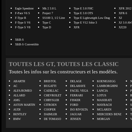
Eagle Speedster
Mk 2 3.8 L
Type E 3.8 FHC
XFR 2012
F-Pace V6 S
Project 7
Type E 3.8 OTS
XFR-S
F-Type R
SS100 3, 1/2 Litre
Type E Lightweigth Low Drag
XJ
F-Type S V6
Type C
Type E V12 Série 3
XJ 3.0 A
F-Type S V8
Type D
XFR
XJ220
XKR-S
XKR-S Convertible
TOUTES LES GT, TOUTES LES CLASSIC
Toutes les infos sur les constructeurs et les modèles.
ABARTH
BRISTOL
DELAGE
KOENIGSEGG
N
AC
BUGATTI
DELAHAYE
LAMBORGHINI
P
ALFA ROMEO
CADILLAC
FACEL VEGA
LANCIA
ALLARD
CHEVROLET
FERRARI
LOTUS
AMG
CHRYSLER
FISKER
MASERATI
ASTON MARTIN
CITROEN
FORD
MAYBACH
AUDI
COOPER
ISO RIVOLTA
MCLAREN
BENTLEY
DAIMLER
JAGUAR
MERCEDES BENZ
BMW
DE TOMASO
JENSEN
MORGAN