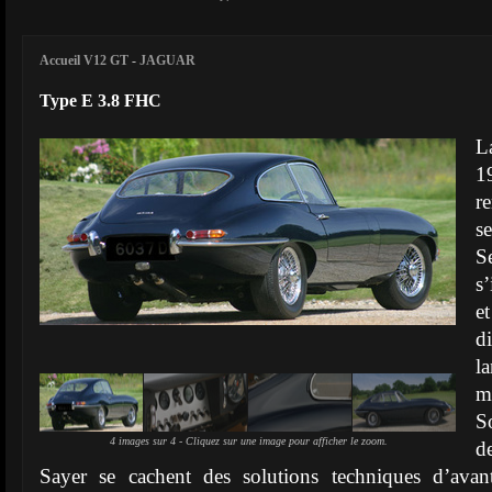
Accueil V12 GT
-
JAGUAR
Type E 3.8 FHC
L
1
r
s
S
s
e
d
l
m
S
4 images sur 4 - Cliquez sur une image pour afficher le zoom.
d
Sayer se cachent des solutions techniques d’avan