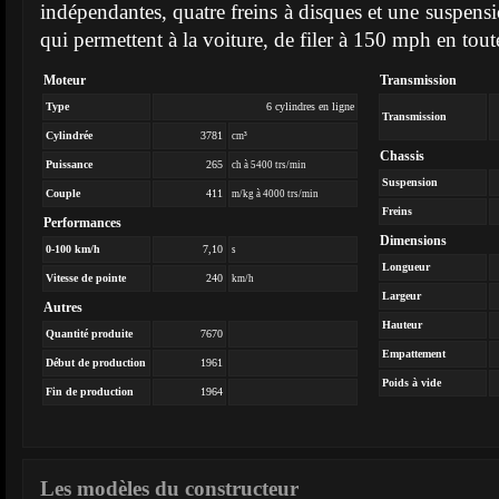
indépendantes, quatre freins à disques et une suspensio
qui permettent à la voiture, de filer à 150 mph en toute
Moteur
Transmission
Type
6 cylindres en ligne
Transmission
Cylindrée
3781
cm³
Chassis
Puissance
265
ch à 5400 trs/min
Suspension
Couple
411
m/kg à 4000 trs/min
Freins
Performances
Dimensions
0-100 km/h
7,10
s
Longueur
Vitesse de pointe
240
km/h
Largeur
Autres
Hauteur
Quantité produite
7670
Empattement
Début de production
1961
Poids à vide
Fin de production
1964
Les modèles du constructeur