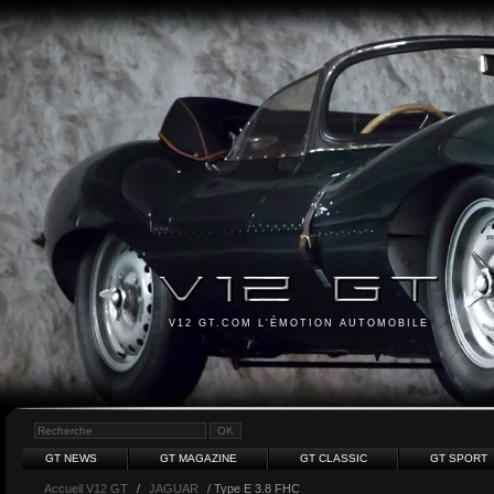
V12 GT.COM L'ÉMOTION AUTOMOBILE
GT NEWS
GT MAGAZINE
GT CLASSIC
GT SPORT
Accueil V12 GT
/
JAGUAR
/ Type E 3.8 FHC