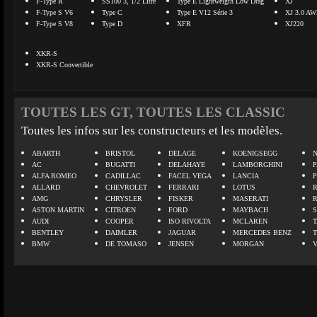
F-Type R
SS100 3, 1/2 Litre
Type E Lightweigth Low Drag
XJ
F-Type S V6
Type C
Type E V12 Série 3
XJ 3.0 A
F-Type S V8
Type D
XFR
XJ220
XKR-S
XKR-S Convertible
TOUTES LES GT, TOUTES LES CLASSIC
Toutes les infos sur les constructeurs et les modèles.
ABARTH
BRISTOL
DELAGE
KOENIGSEGG
N
AC
BUGATTI
DELAHAYE
LAMBORGHINI
P
ALFA ROMEO
CADILLAC
FACEL VEGA
LANCIA
ALLARD
CHEVROLET
FERRARI
LOTUS
AMG
CHRYSLER
FISKER
MASERATI
ASTON MARTIN
CITROEN
FORD
MAYBACH
AUDI
COOPER
ISO RIVOLTA
MCLAREN
BENTLEY
DAIMLER
JAGUAR
MERCEDES BENZ
BMW
DE TOMASO
JENSEN
MORGAN