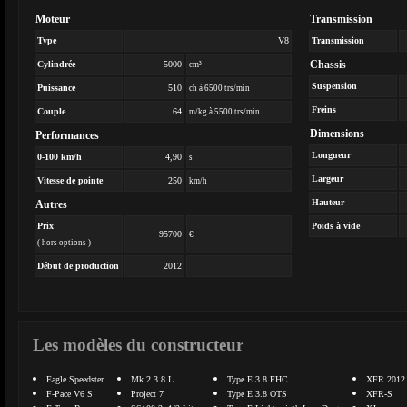
Moteur
Transmission
Type
V8
Transmission
Chassis
Cylindrée
5000
cm³
Suspension
Puissance
510
ch à 6500 trs/min
Freins
Couple
64
m/kg à 5500 trs/min
Dimensions
Performances
Longueur
0-100 km/h
4,90
s
Largeur
Vitesse de pointe
250
km/h
Hauteur
Autres
Prix
Poids à vide
95700
€
( hors options )
Début de production
2012
Les modèles du constructeur
Eagle Speedster
Mk 2 3.8 L
Type E 3.8 FHC
XFR 2012
F-Pace V6 S
Project 7
Type E 3.8 OTS
XFR-S