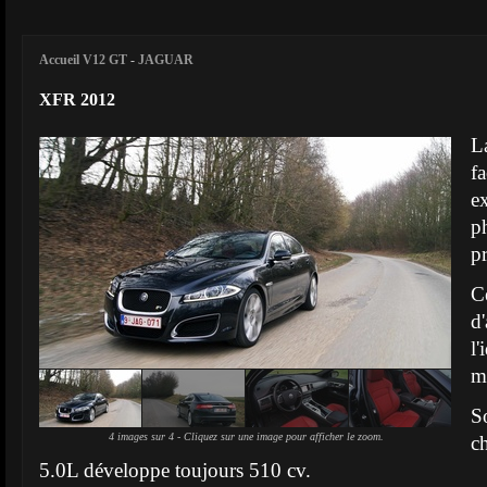
Accueil V12 GT
-
JAGUAR
XFR 2012
L
f
e
ph
p
C
d
l
m
S
4 images sur 4 - Cliquez sur une image pour afficher le zoom.
c
5.0L développe toujours 510 cv.