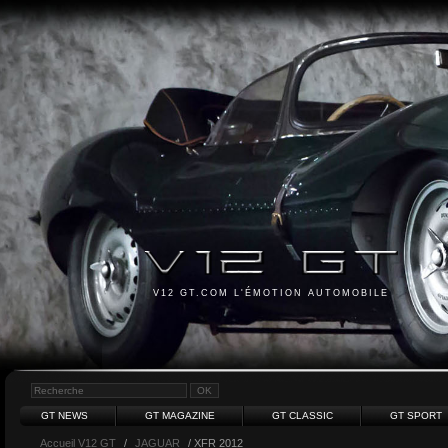
V12 GT.COM L'ÉMOTION AUTOMOBILE
GT NEWS
GT MAGAZINE
GT CLASSIC
GT SPORT
Accueil V12 GT
/
JAGUAR
/ XFR 2012