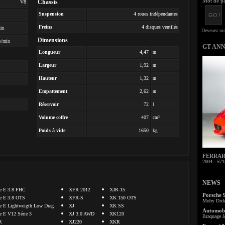
Mot de pa
Chassis
V8
Suspension
4 roues indépendantes
Freins
4 disques ventilés
min
Dimensions
s/min
GT AN
Longueur
4,47
m
Largeur
1,92
m
Hauteur
1,32
m
Empattement
2,62
m
Réservoir
72
l
Volume coffre
407
cm³
Poids à vide
1650
kg
FERRARI 
2004 - 571
NEWS
e E 3.8 FHC
XFR 2012
XJR-15
Porsche 
e E 3.8 OTS
XFR-S
XK 150 OTS
Moby Dick 
e E Lightweigth Low Drag
XJ
XK SS
Automobi
e E V12 Série 3
XJ 3.0 AWD
XK120
Braquage à 
R
XJ220
XKR