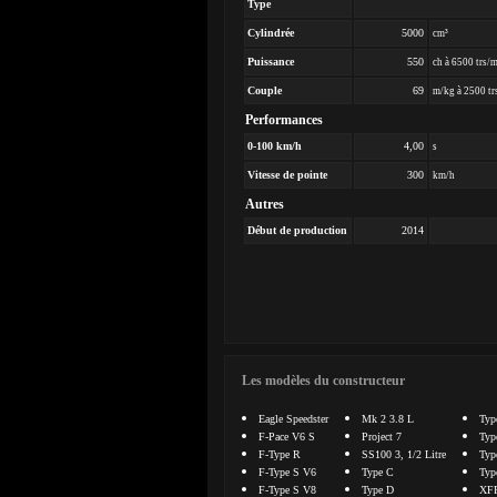
Type
Cylindrée
5000
cm³
Puissance
550
ch à 6500 trs/
Couple
69
m/kg à 2500 tr
Performances
0-100 km/h
4,00
s
Vitesse de pointe
300
km/h
Autres
Début de production
2014
Les modèles du constructeur
Eagle Speedster
Mk 2 3.8 L
Typ
F-Pace V6 S
Project 7
Typ
F-Type R
SS100 3, 1/2 Litre
Typ
F-Type S V6
Type C
Typ
F-Type S V8
Type D
XF