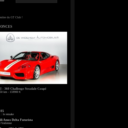
sse
NONCES
- 360 Challenge Stradale Coupé
50 km - 159900 €
935
: le remake
li Amos Delta Futurista
l'italienne