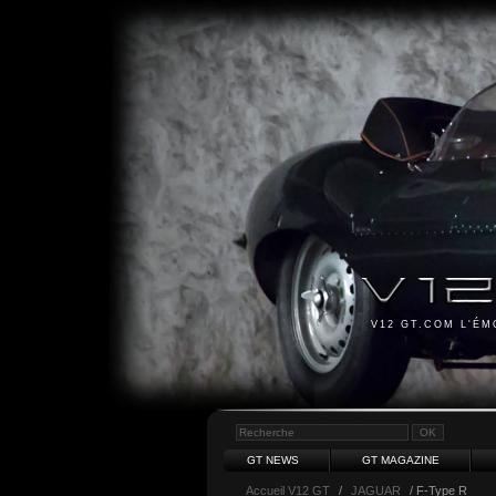
V12 GT.COM L'É
GT NEWS
GT MAGAZINE
Accueil V12 GT
/
JAGUAR
/ F-Type R