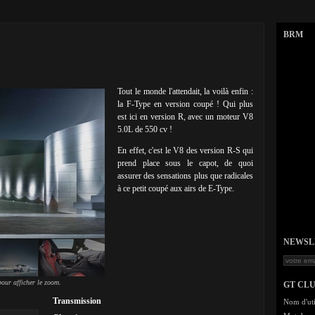
BRM
Tout le monde l'attendait, la voilà enfin :
la F-Type en version coupé ! Qui plus
est ici en version R, avec un moteur V8
5.0L de 550 cv !
En effet, c'est le V8 des version R-S qui
prend place sous le capot, de quoi
assurer des sensations plus que radicales
à ce petit coupé aux airs de E-Type.
NEWSLET
our afficher le zoom.
GT CL
Transmission
Nom d'uti