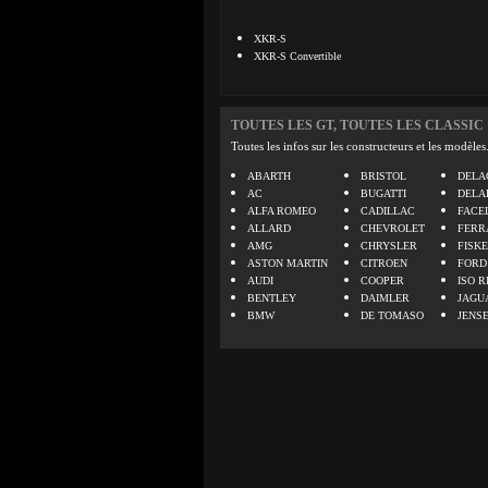
XKR-S
XKR-S Convertible
TOUTES LES GT, TOUTES LES CLASSIC
Toutes les infos sur les constructeurs et les modèles
ABARTH
BRISTOL
DELA
AC
BUGATTI
DELA
ALFA ROMEO
CADILLAC
FACE
ALLARD
CHEVROLET
FERR
AMG
CHRYSLER
FISK
ASTON MARTIN
CITROEN
FORD
AUDI
COOPER
ISO R
BENTLEY
DAIMLER
JAGU
BMW
DE TOMASO
JENS