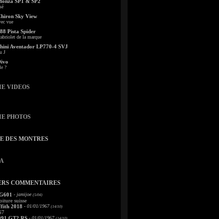
Monza SP1 & SP2
sé
Chiron Sky View
vec vue
88 Pista Spider
abriolet de la marque
ini Aventador LP770-4 SVJ
u J
Divo
le ?
IE VIDEOS
IE PHOTOS
TE DES MONTRES
A
ERS COMMENTAIRES
 G601
- jamijoe
(5/04)
oiture suisse
fith 2018
- 01/01/1967
(14/10)
67
991 GT2 RS
- 01/01/1967
(14/10)