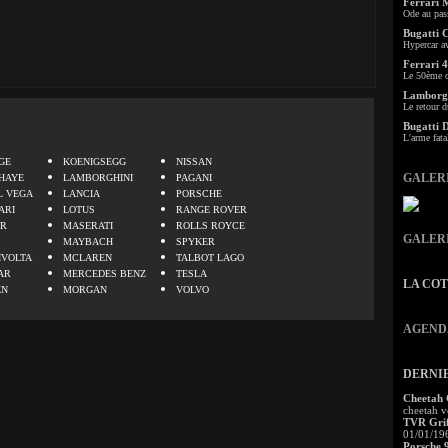
Ferrari 
Ode au pas
Bugatti 
Hypercar a
Ferrari 4
Le 50ème c
Lamborgh
Le retour d
Bugatti 
.
L'arme fata
GE
KOENIGSEGG
NISSAN
GALER
HAYE
LAMBORGHINI
PAGANI
L VEGA
LANCIA
PORSCHE
ARI
LOTUS
RANGE ROVER
ER
MASERATI
ROLLS ROYCE
GALER
MAYBACH
SPYKER
IVOLTA
MCLAREN
TALBOT LAGO
AR
MERCEDES BENZ
TESLA
LA CO
EN
MORGAN
VOLVO
AGEND
DERNI
Cheetah
cheetah v
TVR Grif
01/01/19
Porsche 