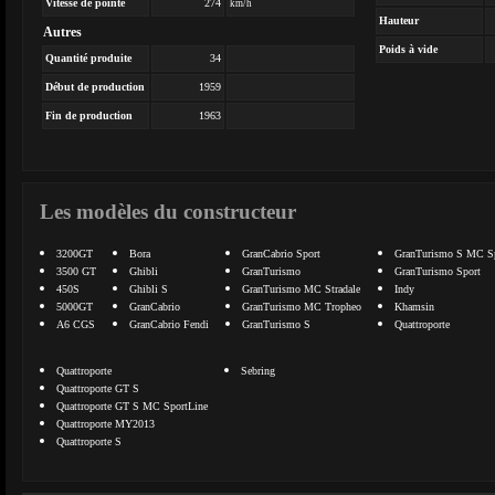
Vitesse de pointe
274
km/h
Hauteur
Autres
Poids à vide
Quantité produite
34
Début de production
1959
Fin de production
1963
Les modèles du constructeur
3200GT
Bora
GranCabrio Sport
GranTurismo S MC Sp
3500 GT
Ghibli
GranTurismo
GranTurismo Sport
450S
Ghibli S
GranTurismo MC Stradale
Indy
5000GT
GranCabrio
GranTurismo MC Tropheo
Khamsin
A6 CGS
GranCabrio Fendi
GranTurismo S
Quattroporte
Quattroporte
Sebring
Quattroporte GT S
Quattroporte GT S MC SportLine
Quattroporte MY2013
Quattroporte S