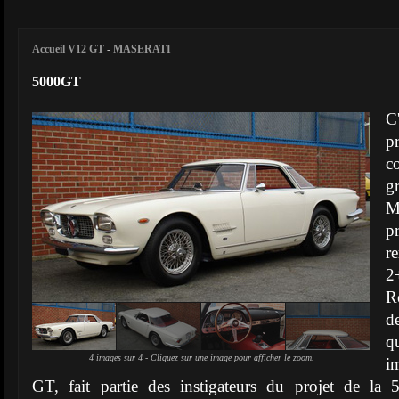
Accueil V12 GT
-
MASERATI
5000GT
C
p
c
g
M
r
2
R
d
q
4 images sur 4 - Cliquez sur une image pour afficher le zoom.
i
GT, fait partie des instigateurs du projet de l