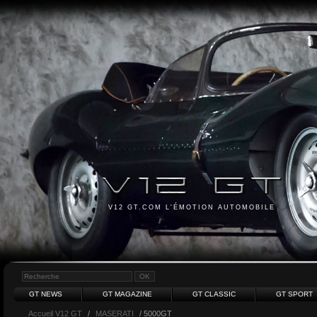
V12 GT.COM L'ÉMOTION AUTOMOBILE
GT NEWS
GT MAGAZINE
GT CLASSIC
GT SPORT
Accueil V12 GT
/
MASERATI
/ 5000GT