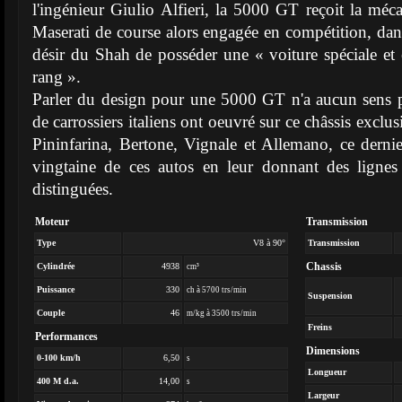
l'ingénieur Giulio Alfieri, la 5000 GT reçoit la mé
Maserati de course alors engagée en compétition, dan
désir du Shah de posséder une « voiture spéciale et
rang ».
Parler du design pour une 5000 GT n'a aucun sens
de carrossiers italiens ont oeuvré sur ce châssis exclu
Pininfarina, Bertone, Vignale et Allemano, ce dernie
vingtaine de ces autos en leur donnant des lignes 
distinguées.
Moteur
Transmission
Type
V8 à 90°
Transmission
Chassis
Cylindrée
4938
cm³
Puissance
330
ch à 5700 trs/min
Suspension
Couple
46
m/kg à 3500 trs/min
Freins
Performances
Dimensions
0-100 km/h
6,50
s
Longueur
400 M d.a.
14,00
s
Largeur