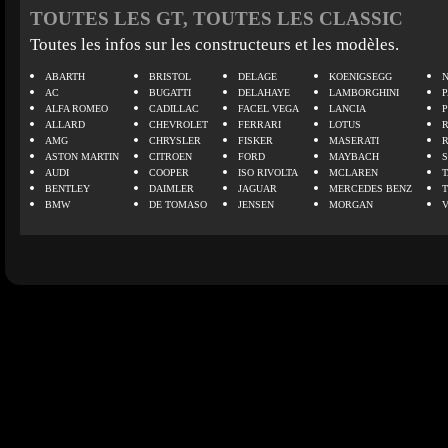
TOUTES LES GT, TOUTES LES CLASSIC
Toutes les infos sur les constructeurs et les modèles.
ABARTH
BRISTOL
DELAGE
KOENIGSEGG
N
AC
BUGATTI
DELAHAYE
LAMBORGHINI
P
ALFA ROMEO
CADILLAC
FACEL VEGA
LANCIA
ALLARD
CHEVROLET
FERRARI
LOTUS
AMG
CHRYSLER
FISKER
MASERATI
ASTON MARTIN
CITROEN
FORD
MAYBACH
AUDI
COOPER
ISO RIVOLTA
MCLAREN
BENTLEY
DAIMLER
JAGUAR
MERCEDES BENZ
BMW
DE TOMASO
JENSEN
MORGAN