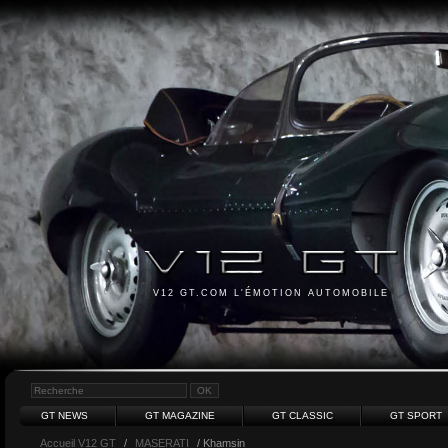
V12 GT.COM L'ÉMOTION AUTOMOBILE
GT NEWS
GT MAGAZINE
GT CLASSIC
GT SPORT
Accueil V12 GT
/
MASERATI
/ Khamsin