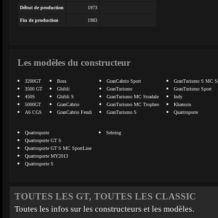
Début de production
1973
Fin de production
1983
Les modèles du constructeur
3200GT
Bora
GranCabrio Sport
GranTurismo S MC Sp
3500 GT
Ghibli
GranTurismo
GranTurismo Sport
450S
Ghibli S
GranTurismo MC Stradale
Indy
5000GT
GranCabrio
GranTurismo MC Tropheo
Khamsin
A6 CGS
GranCabrio Fendi
GranTurismo S
Quattroporte
Quattroporte
Sebring
Quattroporte GT S
Quattroporte GT S MC SportLine
Quattroporte MY2013
Quattroporte S
TOUTES LES GT, TOUTES LES CLASSIC
Toutes les infos sur les constructeurs et les modèles.