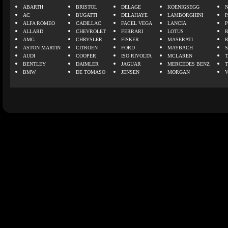
ABARTH
BRISTOL
DELAGE
KOENIGSEGG
N
AC
BUGATTI
DELAHAYE
LAMBORGHINI
P
ALFA ROMEO
CADILLAC
FACEL VEGA
LANCIA
ALLARD
CHEVROLET
FERRARI
LOTUS
AMG
CHRYSLER
FISKER
MASERATI
ASTON MARTIN
CITROEN
FORD
MAYBACH
AUDI
COOPER
ISO RIVOLTA
MCLAREN
BENTLEY
DAIMLER
JAGUAR
MERCEDES BENZ
BMW
DE TOMASO
JENSEN
MORGAN