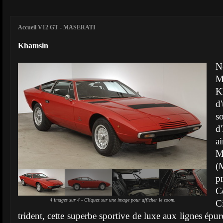
Accueil V12 GT
-
MASERATI
Khamsin
N
M
K
d
s
d
a
M
(
p
C
4 images sur 4 - Cliquez sur une image pour afficher le zoom.
C
trident, cette superbe sportive de luxe aux lignes épur