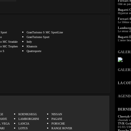
Ferrari 
Ode au pas
Bugatti 
Hypercar a
Ferrari 4
Le 50ème c
Lamborgh
Le retour d
 Sport
GranTurismo S MC SportLine
Bugatti 
mo
GranTurismo Sport
L'arme fata
o MC Stradale
Indy
mo MC Tropheo
Khamsin
mo S
Quattroporte
GALER
GALER
LA CO
AGEND
.
DERNI
GE
KOENIGSEGG
NISSAN
Cheetah
HAYE
LAMBORGHINI
PAGANI
cheetah v
TVR Grif
L VEGA
LANCIA
PORSCHE
01/01/19
ARI
LOTUS
RANGE ROVER
Porsche 