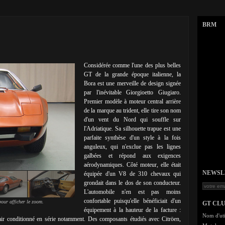
BRM
Considérée comme l'une des plus belles
GT de la grande époque italienne, la
Bora est une merveille de design signée
par l'inévitable Giorgioetto Giugiaro.
Premier modèle à moteur central arrière
de la marque au trident, elle tire son nom
d'un vent du Nord qui souffle sur
l'Adriatique. Sa silhouette trapue est une
parfaite synthèse d'un style à la fois
anguleux, qui n'exclue pas les lignes
galbées et répond aux exigences
aérodynamiques. Côté moteur, elle était
NEWSLET
équipée d'un V8 de 310 chevaux qui
grondait dans le dos de son conducteur.
L'automobile n'en est pas moins
confortable puisqu'elle bénéficiait d'un
our afficher le zoom.
GT CL
équipement à la hauteur de la facture :
Nom d'uti
 air conditionné en série notamment. Des composants étudiés avec Citröen,