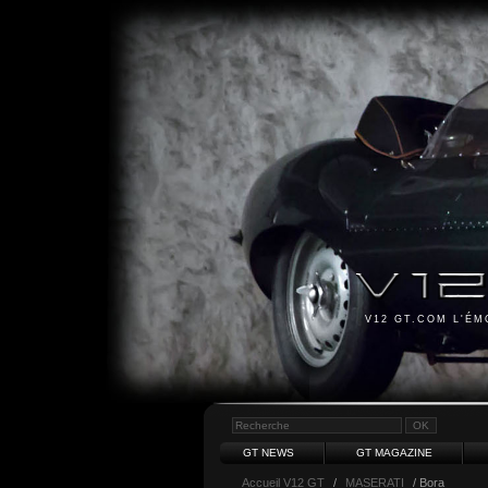
V12 GT.COM L'É
GT NEWS
GT MAGAZINE
Accueil V12 GT
/
MASERATI
/ Bora