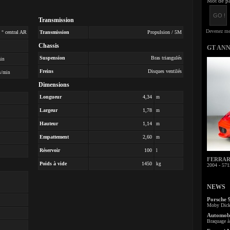
Mot de pa
Transmission
 ° central AR
Transmission
Propulsion / 5M
Chassis
GT AN
Suspension
Bras triangulés
min
Freins
Disques ventilés
s/min
Dimensions
Longueur
4,34
m
Largeur
1,78
m
Hauteur
1,14
m
Empattement
2,60
m
Réservoir
100
l
FERRARI 
Poids à vide
1450
kg
2004 - 571
NEWS
Porsche 
Moby Dick 
Automobi
Braquage à 