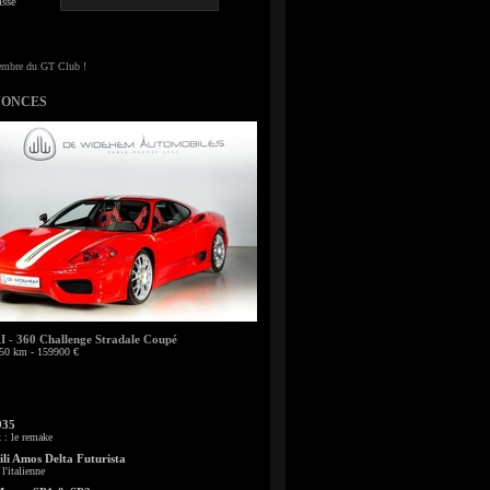
sse
NONCES
- 360 Challenge Stradale Coupé
50 km - 159900 €
935
: le remake
li Amos Delta Futurista
l'italienne