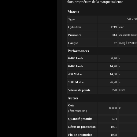
alors propriétaire de la marque italienne.
Moteur
Type
V8 à 90
Cylindrée
4719
cm³
Puissance
314
ch à 6000 trs/
Couple
47
m/kg à 4200 tr
Performances
0-100 km/h
6,70
s
0-160 km/h
14,70
s
400 M d.a.
14,60
s
1000 M d.a.
26,20
s
Vitesse de pointe
270
km/h
Autres
Cote
85000
€
( état concours )
Quantité produite
564
Début de production
1971
Fin de production
1978