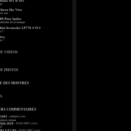
Monza SP1 & SP2
sé
Chiron Sky View
vec vue
88 Pista Spider
abriolet de la marque
ini Aventador LP770-4 SVJ
u J
Divo
le ?
IE VIDEOS
IE PHOTOS
TE DES MONTRES
A
ERS COMMENTAIRES
 G601
- jamijoe
(5/04)
oiture suisse
fith 2018
- 01/01/1967
(14/10)
67
991 GT2 RS
- 01/01/1967
(14/10)