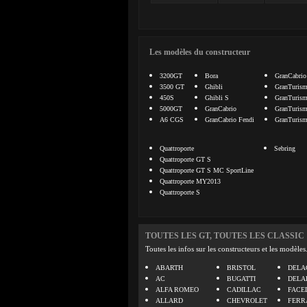
Les modèles du constructeur
3200GT
Bora
GranCabrio
3500 GT
Ghibli
GranTuris
450S
Ghibli S
GranTurism
5000GT
GranCabrio
GranTuris
A6 CGS
GranCabrio Fendi
GranTuris
Quattroporte
Sebring
Quattroporte GT S
Quattroporte GT S MC SportLine
Quattroporte MY2013
Quattroporte S
TOUTES LES GT, TOUTES LES CLASSIC
Toutes les infos sur les constructeurs et les modèles
ABARTH
BRISTOL
DELA
AC
BUGATTI
DELA
ALFA ROMEO
CADILLAC
FACE
ALLARD
CHEVROLET
FERR