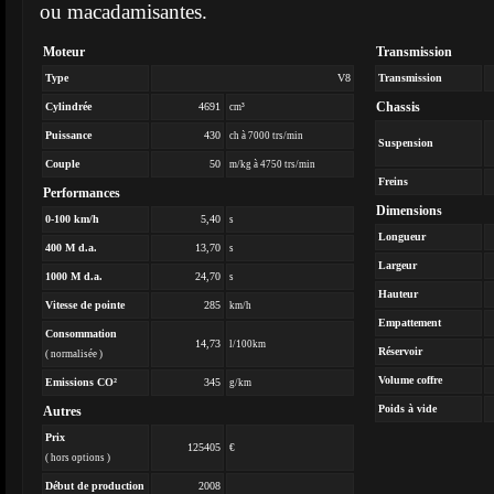
ou macadamisantes.
Moteur
Transmission
Type
V8
Transmission
Chassis
Cylindrée
4691
cm³
Puissance
430
ch à 7000 trs/min
Suspension
Couple
50
m/kg à 4750 trs/min
Freins
Performances
Dimensions
0-100 km/h
5,40
s
Longueur
400 M d.a.
13,70
s
Largeur
1000 M d.a.
24,70
s
Hauteur
Vitesse de pointe
285
km/h
Empattement
Consommation
14,73
l/100km
Réservoir
( normalisée )
Volume coffre
Emissions CO²
345
g/km
Poids à vide
Autres
Prix
125405
€
( hors options )
Début de production
2008