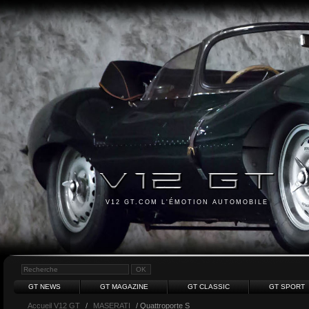
V12 GT.COM L'ÉMOTION AUTOMOBILE
GT NEWS
GT MAGAZINE
GT CLASSIC
GT SPORT
Accueil V12 GT
/
MASERATI
/ Quattroporte S