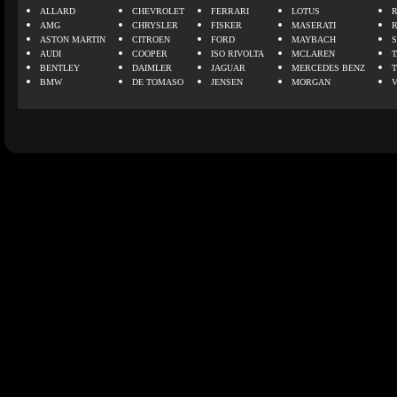
ALLARD
CHEVROLET
FERRARI
LOTUS
AMG
CHRYSLER
FISKER
MASERATI
ASTON MARTIN
CITROEN
FORD
MAYBACH
AUDI
COOPER
ISO RIVOLTA
MCLAREN
BENTLEY
DAIMLER
JAGUAR
MERCEDES BENZ
BMW
DE TOMASO
JENSEN
MORGAN