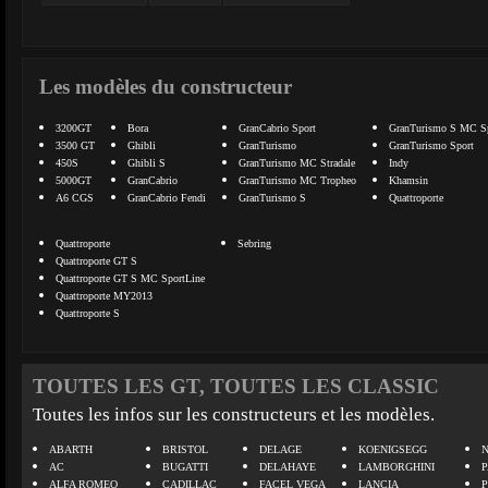
Les modèles du constructeur
3200GT
Bora
GranCabrio Sport
GranTurismo S MC Sp
3500 GT
Ghibli
GranTurismo
GranTurismo Sport
450S
Ghibli S
GranTurismo MC Stradale
Indy
5000GT
GranCabrio
GranTurismo MC Tropheo
Khamsin
A6 CGS
GranCabrio Fendi
GranTurismo S
Quattroporte
Quattroporte
Sebring
Quattroporte GT S
Quattroporte GT S MC SportLine
Quattroporte MY2013
Quattroporte S
TOUTES LES GT, TOUTES LES CLASSIC
Toutes les infos sur les constructeurs et les modèles.
ABARTH
BRISTOL
DELAGE
KOENIGSEGG
N
AC
BUGATTI
DELAHAYE
LAMBORGHINI
P
ALFA ROMEO
CADILLAC
FACEL VEGA
LANCIA