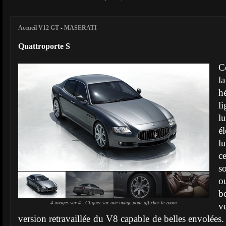
Accueil V12 GT
-
MASERATI
Quattroporte S
C
l
h
l
lu
é
l
c
s
o
b
4 images sur 4 - Cliquez sur une image pour afficher le zoom.
v
version retravaillée du V8 capable de belles envolées. 