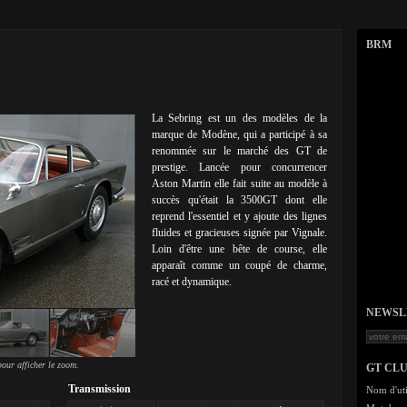
BRM
La Sebring est un des modèles de la
marque de Modène, qui a participé à sa
renommée sur le marché des GT de
prestige. Lancée pour concurrencer
Aston Martin elle fait suite au modèle à
succès qu'était la 3500GT dont elle
reprend l'essentiel et y ajoute des lignes
fluides et gracieuses signée par Vignale.
Loin d'être une bête de course, elle
apparaît comme un coupé de charme,
racé et dynamique.
NEWSLET
our afficher le zoom.
GT CL
Transmission
Nom d'uti