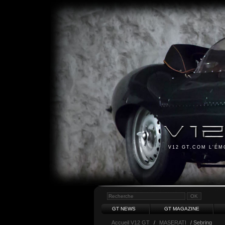
V12 GT.COM L'É
GT NEWS
GT MAGAZINE
Accueil V12 GT
/
MASERATI
/ Sebring