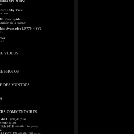
Monza SP1 & SP2
sé
Chiron Sky View
vec vue
88 Pista Spider
abriolet de la marque
ini Aventador LP770-4 SVJ
u J
Divo
le ?
IE VIDEOS
IE PHOTOS
TE DES MONTRES
A
ERS COMMENTAIRES
 G601
- jamijoe
(5/04)
oiture suisse
fith 2018
- 01/01/1967
(14/10)
67
991 GT2 RS
- 01/01/1967
(14/10)