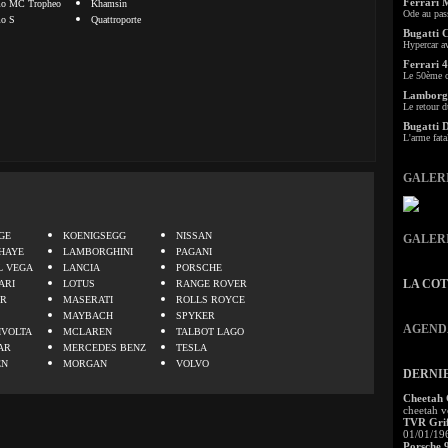
Ferrari 
mo MC Tropheo
Khamsin
Ode au pas
mo S
Quattroporte
Bugatti 
Hypercar a
Ferrari 4
Le 50ème c
Lamborgh
Le retour d
Bugatti 
L'arme fata
GALER
.
GE
KOENIGSEGG
NISSAN
GALER
HAYE
LAMBORGHINI
PAGANI
L VEGA
LANCIA
PORSCHE
LA CO
ARI
LOTUS
RANGE ROVER
ER
MASERATI
ROLLS ROYCE
MAYBACH
SPYKER
AGEND
IVOLTA
MCLAREN
TALBOT LAGO
AR
MERCEDES BENZ
TESLA
EN
MORGAN
VOLVO
DERNI
Cheetah
cheetah v
TVR Grif
01/01/19
Porsche 