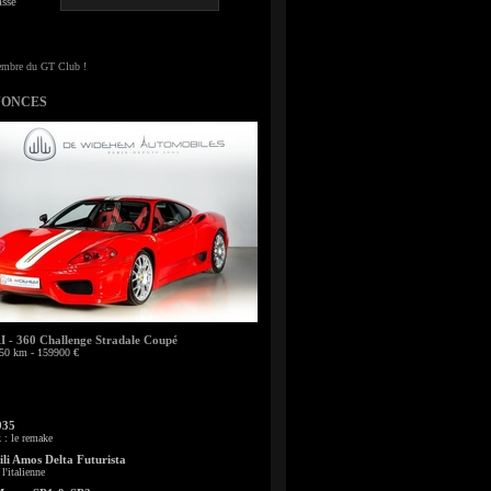
sse
NONCES
- 360 Challenge Stradale Coupé
50 km - 159900 €
935
: le remake
li Amos Delta Futurista
l'italienne