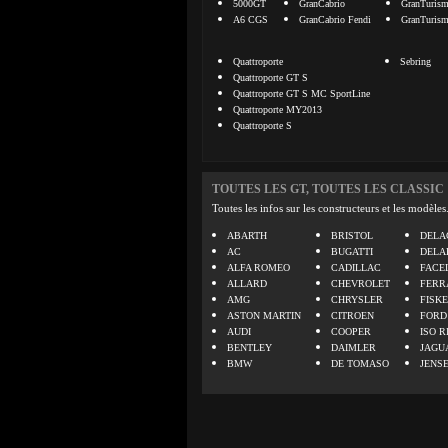
5000GT
GranCabrio
GranTuris
A6 CGS
GranCabrio Fendi
GranTuris
Quattroporte
Sebring
Quattroporte GT S
Quattroporte GT S MC SportLine
Quattroporte MY2013
Quattroporte S
TOUTES LES GT, TOUTES LES CLASSIC
Toutes les infos sur les constructeurs et les modèles
ABARTH
BRISTOL
DELA
AC
BUGATTI
DELA
ALFA ROMEO
CADILLAC
FACE
ALLARD
CHEVROLET
FERR
AMG
CHRYSLER
FISK
ASTON MARTIN
CITROEN
FORD
AUDI
COOPER
ISO R
BENTLEY
DAIMLER
JAGU
BMW
DE TOMASO
JENS