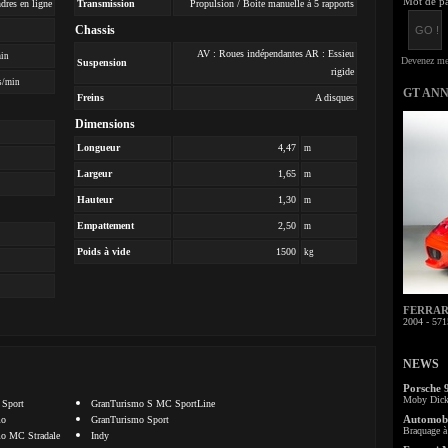
Mot de pa
ndres en ligne
Transmission
Propulsion / Boite manuelle à 5 rapports
Chassis
AV : Roues indépendantes AR : Essieu
min
Suspension
rigide
s/min
GT AN
Freins
A disques
Dimensions
Longueur
4,47
m
Largeur
1,65
m
Hauteur
1,30
m
Empattement
2,50
m
Poids à vide
1500
kg
FERRARI 
2004 - 571
NEWS
Porsche 
Moby Dick 
 Sport
GranTurismo S MC SportLine
Automobi
mo
GranTurismo Sport
Braquage à 
o MC Stradale
Indy