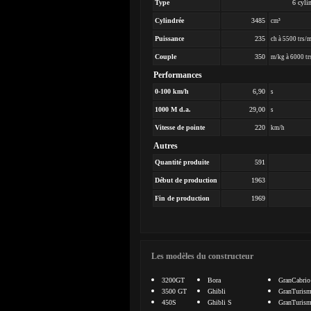
Type
6 cyli
Cylindrée
3485
cm³
Puissance
235
ch à 5500 trs/
Couple
350
m/kg à 6000 tr
Performances
0-100 km/h
6,90
s
1000 M d.a.
29,00
s
Vitesse de pointe
220
km/h
Autres
Quantité produite
591
Début de production
1963
Fin de production
1969
Les modèles du constructeur
3200GT
Bora
GranCabrio
3500 GT
Ghibli
GranTuris
450S
Ghibli S
GranTurism