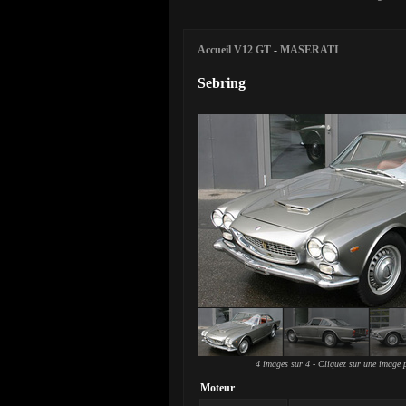
Accueil V12 GT
-
MASERATI
Sebring
4 images sur 4 - Cliquez sur une image p
Moteur