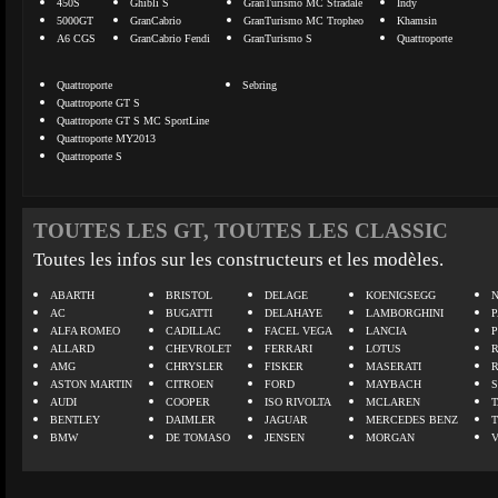
450S
Ghibli S
GranTurismo MC Stradale
Indy
5000GT
GranCabrio
GranTurismo MC Tropheo
Khamsin
A6 CGS
GranCabrio Fendi
GranTurismo S
Quattroporte
Quattroporte
Sebring
Quattroporte GT S
Quattroporte GT S MC SportLine
Quattroporte MY2013
Quattroporte S
TOUTES LES GT, TOUTES LES CLASSIC
Toutes les infos sur les constructeurs et les modèles.
ABARTH
BRISTOL
DELAGE
KOENIGSEGG
N
AC
BUGATTI
DELAHAYE
LAMBORGHINI
P
ALFA ROMEO
CADILLAC
FACEL VEGA
LANCIA
ALLARD
CHEVROLET
FERRARI
LOTUS
AMG
CHRYSLER
FISKER
MASERATI
ASTON MARTIN
CITROEN
FORD
MAYBACH
AUDI
COOPER
ISO RIVOLTA
MCLAREN
BENTLEY
DAIMLER
JAGUAR
MERCEDES BENZ
BMW
DE TOMASO
JENSEN
MORGAN