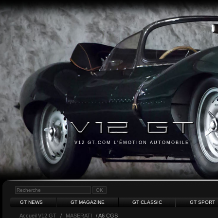
V12 GT.COM L'ÉMOTION AUTOMOBILE
GT NEWS
GT MAGAZINE
GT CLASSIC
GT SPORT
Accueil V12 GT
/
MASERATI
/ A6 CGS