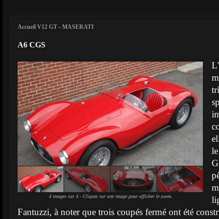
Accueil V12 GT
-
MASERATI
A6 CGS
L
m
t
s
i
c
el
l
G
p
m
4 images sur 4 - Cliquez sur une image pour afficher le zoom.
l
Fantuzzi, à noter que trois coupés fermé ont été constr