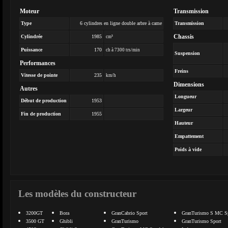
Moteur
Transmission
Type
6 cylindres en ligne double arbre à came
Transmission
Chassis
Cylindrée
1985
cm³
Puissance
170
ch à 7300 trs/min
Suspension
Performances
Freins
Vitesse de pointe
235
km/h
Dimensions
Autres
Longueur
Début de production
1953
Largeur
Fin de production
1955
Hauteur
Empattement
Poids à vide
Les modèles du constructeur
3200GT
Bora
GranCabrio Sport
GranTurismo S MC Sp
3500 GT
Ghibli
GranTurismo
GranTurismo Sport