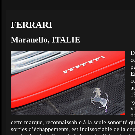
FERRARI
Maranello, ITALIE
D
c
p
E
c
a
1
s
v
d
cette marque, reconnaissable à la seule sonorité q
sorties d’échappements, est indissociable de la co