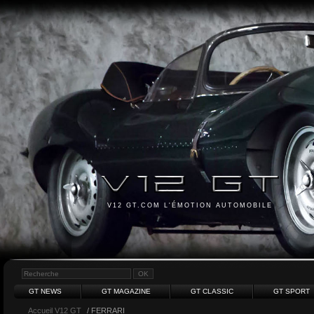
V12 GT.COM L'ÉMOTION AUTOMOBILE
GT NEWS
GT MAGAZINE
GT CLASSIC
GT SPORT
Accueil V12 GT
/ FERRARI