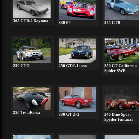
365 GTB/4 Daytona
330 P4
275 GTB
250 GTO
250 GT/L Lusso
250 GT California
Spider SWB
250 TestaRossa
330 GT 2+2
246 Dino Sport
Spyder Fantuzzi