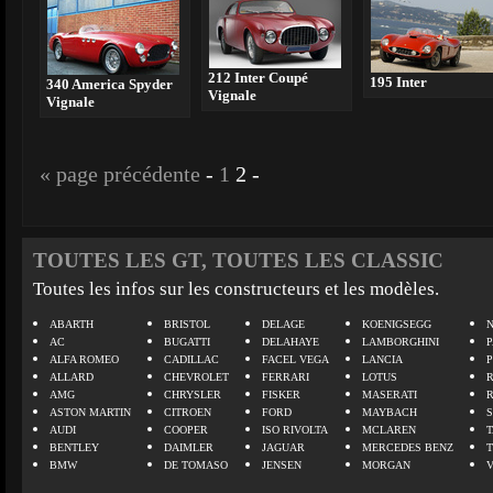
212 Inter Coupé
195 Inter
340 America Spyder
Vignale
Vignale
« page précédente
-
1
2
-
TOUTES LES GT, TOUTES LES CLASSIC
Toutes les infos sur les constructeurs et les modèles.
ABARTH
BRISTOL
DELAGE
KOENIGSEGG
N
AC
BUGATTI
DELAHAYE
LAMBORGHINI
P
ALFA ROMEO
CADILLAC
FACEL VEGA
LANCIA
ALLARD
CHEVROLET
FERRARI
LOTUS
AMG
CHRYSLER
FISKER
MASERATI
ASTON MARTIN
CITROEN
FORD
MAYBACH
AUDI
COOPER
ISO RIVOLTA
MCLAREN
BENTLEY
DAIMLER
JAGUAR
MERCEDES BENZ
BMW
DE TOMASO
JENSEN
MORGAN