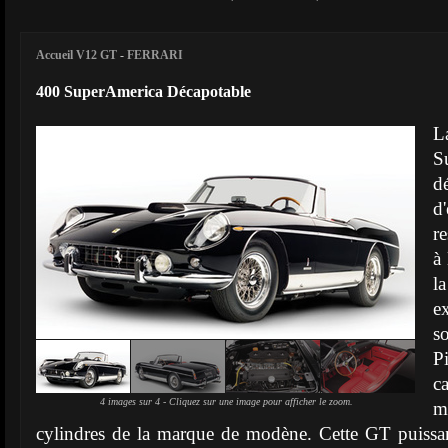
Accueil V12 GT
-
FERRARI
400 SuperAmerica Décapotable
L
S
d
d
r
à 
l
e
s
P
c
4 images sur 4 - Cliquez sur une image pour afficher le zoom.
m
cylindres de la marque de modène. Cette GT puissan