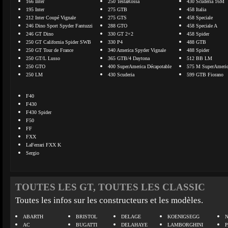
166 Inter
250 TestaRossa
430 Scuderia 16M
195 Inter
275 GTB
458 Italia
212 Inter Coupé Vignale
275 GTS
458 Speciale
246 Dino Sport Spyder Fantuzzi
288 GTO
458 Speciale A
246 GT Dino
330 GT 2+2
458 Spider
250 GT California Spider SWB
330 P4
488 GTB
250 GT Tour de France
340 America Spyder Vignale
488 Spider
250 GT/L Lusso
365 GTB/4 Daytona
512 BB LM
250 GTO
400 SuperAmerica Décapotable
575 M SuperAmeri
250 LM
430 Scuderia
599 GTB Fiorano
F40
F430
F430 Spider
F50
FF
FXX
LaFerrari FXX K
Sergio
TOUTES LES GT, TOUTES LES CLASSIC
Toutes les infos sur les constructeurs et les modèles.
ABARTH
BRISTOL
DELAGE
KOENIGSEGG
N
AC
BUGATTI
DELAHAYE
LAMBORGHINI
P