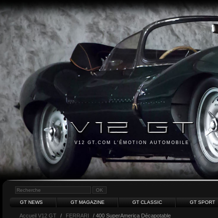
V12 GT.COM L'ÉMOTION AUTOMOBILE
GT NEWS
GT MAGAZINE
GT CLASSIC
GT SPORT
Accueil V12 GT
/
FERRARI
/ 400 SuperAmerica Décapotable