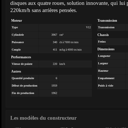
disques aux quatre roues, solution innovante, qui lui p
220km/h sans arrières pensées.
Moteur
Transmission
Type
V12
Transmission
Chassis
Cylindrée
3967
cm³
Freins
Puissance
340
ch à 7000 trs/min
Dimensions
Couple
411
m/kg à 4000 trs/min
Longueur
Performances
Largeur
Vitesse de pointe
220
km/h
Hauteur
Autres
Quantité produite
6
Empattement
Début de production
1959
Poids à vide
Fin de production
1962
Les modèles du constructeur