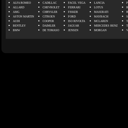
ALFA ROMEO
CADILLAC
FACEL VEGA
LANCIA
ALLARD
CHEVROLET
FERRARI
LOTUS
AMG
CHRYSLER
FISKER
MASERATI
ASTON MARTIN
CITROEN
FORD
MAYBACH
AUDI
COOPER
ISO RIVOLTA
MCLAREN
BENTLEY
DAIMLER
JAGUAR
MERCEDES BENZ
BMW
DE TOMASO
JENSEN
MORGAN