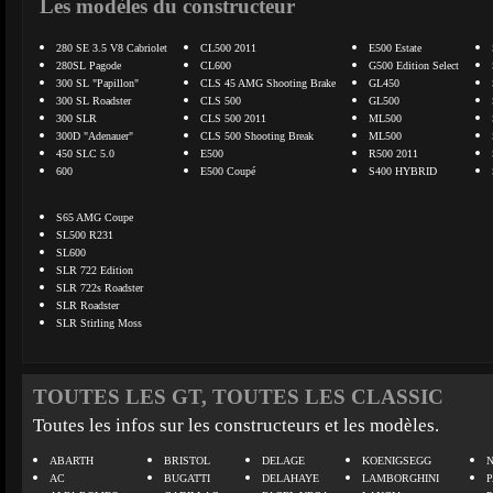
Les modèles du constructeur
280 SE 3.5 V8 Cabriolet
CL500 2011
E500 Estate
280SL Pagode
CL600
G500 Edition Select
300 SL "Papillon"
CLS 45 AMG Shooting Brake
GL450
300 SL Roadster
CLS 500
GL500
300 SLR
CLS 500 2011
ML500
300D "Adenauer"
CLS 500 Shooting Break
ML500
450 SLC 5.0
E500
R500 2011
600
E500 Coupé
S400 HYBRID
S65 AMG Coupe
SL500 R231
SL600
SLR 722 Edition
SLR 722s Roadster
SLR Roadster
SLR Stirling Moss
TOUTES LES GT, TOUTES LES CLASSIC
Toutes les infos sur les constructeurs et les modèles.
ABARTH
BRISTOL
DELAGE
KOENIGSEGG
N
AC
BUGATTI
DELAHAYE
LAMBORGHINI
P