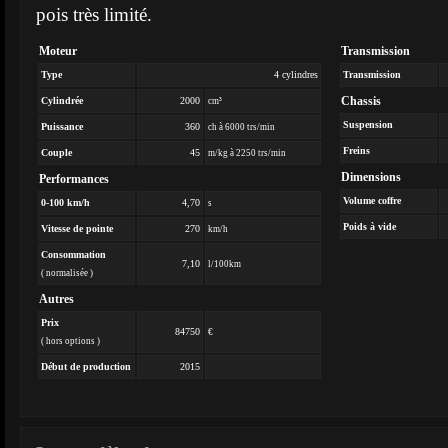
pois très limité.
Moteur
Transmission
Type
4 cylindres
Transmission
Chassis
Cylindrée
2000
cm³
Suspension
Puissance
360
ch à 6000 trs/min
Freins
Couple
45
m/kg à 2250 trs/min
Dimensions
Performances
Volume coffre
0-100 km/h
4,70
s
Poids à vide
Vitesse de pointe
270
km/h
Consommation
7,10
l/100km
( normalisée )
Autres
Prix
84750
€
( hors options )
Début de production
2015