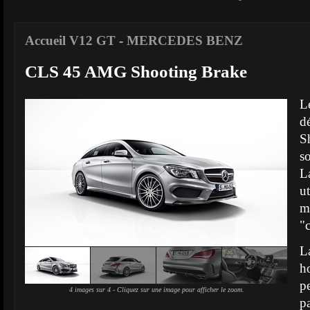
Accueil V12 GT
-
MERCEDES BENZ
CLS 45 AMG Shooting Brake
L
d
S
s
L
u
m
"
L
h
p
4 images sur 4 - Cliquez sur une image pour afficher le zoom.
p