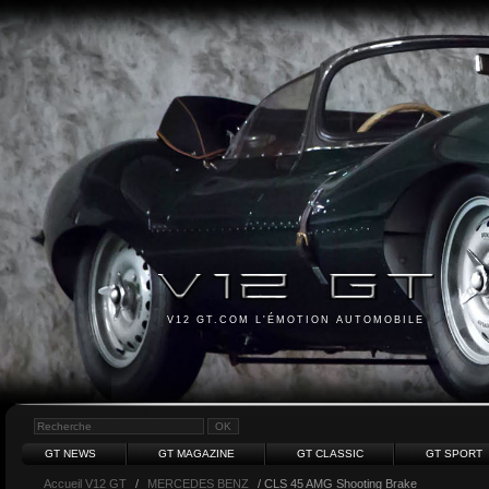
V12 GT.COM L'ÉMOTION AUTOMOBILE
GT NEWS
GT MAGAZINE
GT CLASSIC
GT SPORT
Accueil V12 GT
/
MERCEDES BENZ
/ CLS 45 AMG Shooting Brake