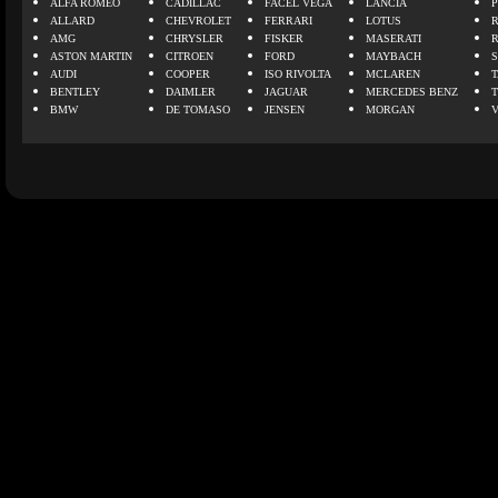
ALFA ROMEO
CADILLAC
FACEL VEGA
LANCIA
ALLARD
CHEVROLET
FERRARI
LOTUS
AMG
CHRYSLER
FISKER
MASERATI
ASTON MARTIN
CITROEN
FORD
MAYBACH
AUDI
COOPER
ISO RIVOLTA
MCLAREN
BENTLEY
DAIMLER
JAGUAR
MERCEDES BENZ
BMW
DE TOMASO
JENSEN
MORGAN