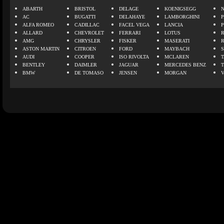
ABARTH
BRISTOL
DELAGE
KOENIGSEGG
N
AC
BUGATTI
DELAHAYE
LAMBORGHINI
P
ALFA ROMEO
CADILLAC
FACEL VEGA
LANCIA
ALLARD
CHEVROLET
FERRARI
LOTUS
AMG
CHRYSLER
FISKER
MASERATI
ASTON MARTIN
CITROEN
FORD
MAYBACH
AUDI
COOPER
ISO RIVOLTA
MCLAREN
BENTLEY
DAIMLER
JAGUAR
MERCEDES BENZ
BMW
DE TOMASO
JENSEN
MORGAN