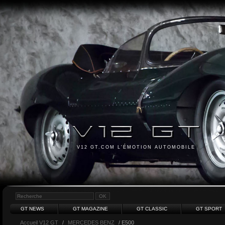
V12 GT.COM L'ÉMOTION AUTOMOBILE
GT NEWS
GT MAGAZINE
GT CLASSIC
GT SPORT
Accueil V12 GT
/
MERCEDES BENZ
/ E500