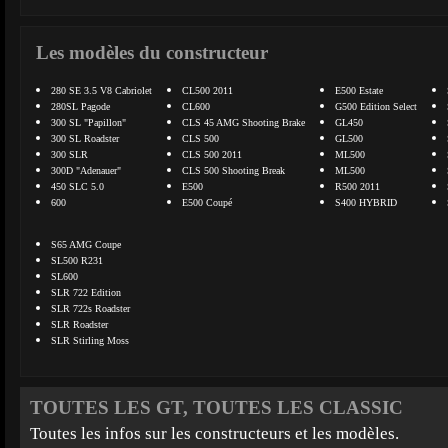
Les modèles du constructeur
280 SE 3.5 V8 Cabriolet
CL500 2011
E500 Estate
280SL Pagode
CL600
G500 Edition Select
300 SL "Papillon"
CLS 45 AMG Shooting Brake
GL450
300 SL Roadster
CLS 500
GL500
300 SLR
CLS 500 2011
ML500
300D "Adenauer"
CLS 500 Shooting Break
ML500
450 SLC 5.0
E500
R500 2011
600
E500 Coupé
S400 HYBRID
S65 AMG Coupe
SL500 R231
SL600
SLR 722 Edition
SLR 722s Roadster
SLR Roadster
SLR Stirling Moss
TOUTES LES GT, TOUTES LES CLASSIC
Toutes les infos sur les constructeurs et les modèles.