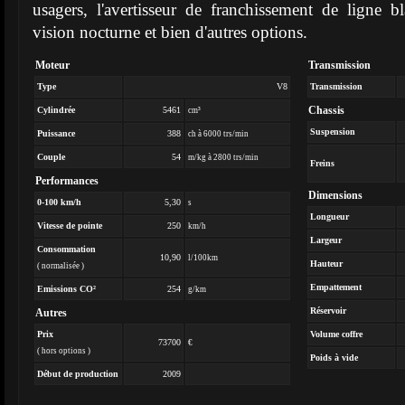
usagers, l'avertisseur de franchissement de ligne b
vision nocturne et bien d'autres options.
Moteur
Transmission
Type
V8
Transmission
Chassis
Cylindrée
5461
cm³
Suspension
Puissance
388
ch à 6000 trs/min
Couple
54
m/kg à 2800 trs/min
Freins
Performances
Dimensions
0-100 km/h
5,30
s
Longueur
Vitesse de pointe
250
km/h
Largeur
Consommation
10,90
l/100km
Hauteur
( normalisée )
Empattement
Emissions CO²
254
g/km
Réservoir
Autres
Prix
Volume coffre
73700
€
( hors options )
Poids à vide
Début de production
2009