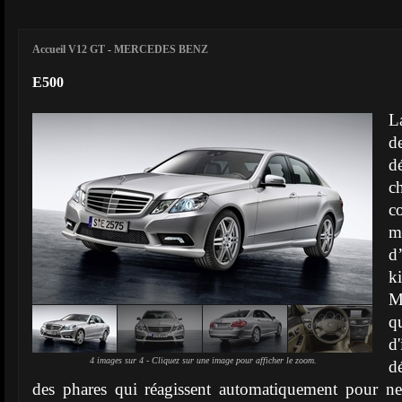
Accueil V12 GT
-
MERCEDES BENZ
E500
L
d
d
c
c
m
d
k
Ma
q
d
4 images sur 4 - Cliquez sur une image pour afficher le zoom.
d
des phares qui réagissent automatiquement pour ne 