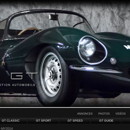
MOTION AUTOMOBILE
ANNONCES
PHOTOS
VIDÉOS
GT CLASSIC
GT SPORT
GT SPEED
GT GUIDE
0 MY2014