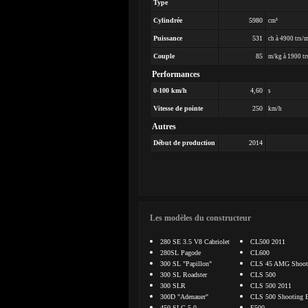
Type
Cylindrée
5980
cm³
Puissance
531
ch à 4900 trs/
Couple
85
m/kg à 1900 tr
Performances
0-100 km/h
4,60
s
Vitesse de pointe
250
km/h
Autres
Début de production
2014
Les modèles du constructeur
280 SE 3.5 V8 Cabriolet
CL500 2011
280SL Pagode
CL600
300 SL "Papillon"
CLS 45 AMG Shooti
300 SL Roadster
CLS 500
300 SLR
CLS 500 2011
300D "Adenauer"
CLS 500 Shooting 
450 SLC 5.0
E500