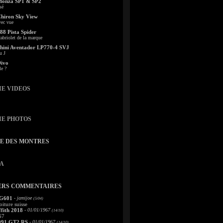
Monza SP1 & SP2
sé
Chiron Sky View
vec vue
88 Pista Spider
abriolet de la marque
ini Aventador LP770-4 SVJ
u J
Divo
le ?
IE VIDEOS
IE PHOTOS
TE DES MONTRES
A
ERS COMMENTAIRES
 G601
- jamijoe
(5/04)
oiture suisse
fith 2018
- 01/01/1967
(14/10)
67
991 GT2 RS
- 01/01/1967
(14/10)