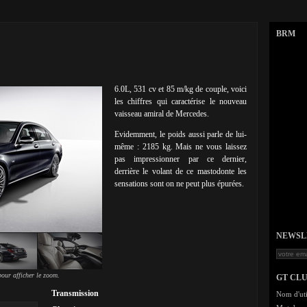
BRM
6.0L, 531 cv et 85 m/kg de couple, voici
les chiffres qui caractérise le nouveau
vaisseau amiral de Mercedes.
Evidemment, le poids aussi parle de lui-
même : 2185 kg. Mais ne vous laissez
pas impressionner par ce dernier,
derrière le volant de ce mastodonte les
sensations sont on ne peut plus épurées.
NEWSLET
our afficher le zoom.
GT CL
Transmission
Nom d'uti