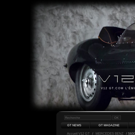
V12 GT.COM L'É
GT NEWS
GT MAGAZINE
Accueil V12 GT
/
MERCEDES BENZ
/ S60