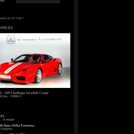
sse
NONCES
- 360 Challenge Stradale Coupé
50 km - 159900 €
935
: le remake
li Amos Delta Futurista
l'italienne