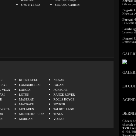
Ferrari 
Ode au pas
S400 HYBRID
S65 AMG Cabriolet
Bugatti 
Hypercar a
Ferrari 4
Le 50ème c
Lamborgh
Le retour d
Bugatti 
L'arme fata
GALER
.
GALER
GE
KOENIGSEGG
NISSAN
HAYE
LAMBORGHINI
PAGANI
LA CO
L VEGA
LANCIA
PORSCHE
ARI
LOTUS
RANGE ROVER
ER
MASERATI
ROLLS ROYCE
AGEND
MAYBACH
SPYKER
IVOLTA
MCLAREN
TALBOT LAGO
DERNI
AR
MERCEDES BENZ
TESLA
EN
MORGAN
VOLVO
Cheetah
cheetah v
TVR Grif
01/01/19
Porsche 