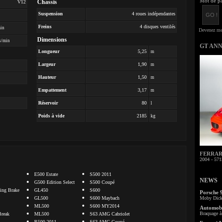
Mot de pa
Chassis
V12
Suspension
4 roues indépendantes
Freins
4 disques ventilés
min
Dimensions
s/min
GT AN
Longueur
5,25
m
Largeur
1,90
m
Hauteur
1,50
m
Empattement
3,17
m
Réservoir
80
l
Poids à vide
2185
kg
FERRARI 
2004 - 571
E500 Estate
S500 2011
NEWS
G500 Edition Select
S500 Coupé
ng Brake
GL450
S600
Porsche 
GL500
S600 Maybach
Moby Dick 
ML500
S600 MY2014
Automobi
Braquage à 
Break
ML500
S63 AMG Cabriolet
R500 2011
S63 AMG Coupé