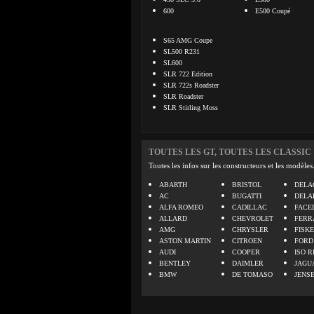
600
E500 Coupé
S65 AMG Coupe
SL500 R231
SL600
SLR 722 Edition
SLR 722s Roadster
SLR Roadster
SLR Stirling Moss
TOUTES LES GT, TOUTES LES CLASSIC
Toutes les infos sur les constructeurs et les modèles
ABARTH
BRISTOL
DELA
AC
BUGATTI
DELA
ALFA ROMEO
CADILLAC
FACE
ALLARD
CHEVROLET
FERR
AMG
CHRYSLER
FISK
ASTON MARTIN
CITROEN
FORD
AUDI
COOPER
ISO R
BENTLEY
DAIMLER
JAGU
BMW
DE TOMASO
JENS