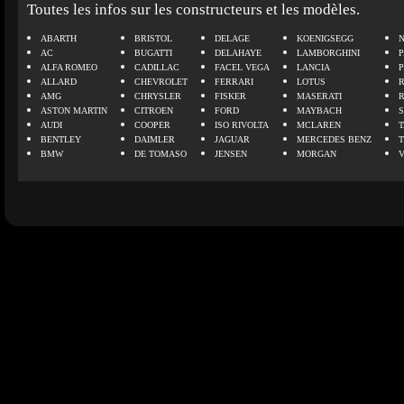
Toutes les infos sur les constructeurs et les modèles.
ABARTH
BRISTOL
DELAGE
KOENIGSEGG
N
AC
BUGATTI
DELAHAYE
LAMBORGHINI
P
ALFA ROMEO
CADILLAC
FACEL VEGA
LANCIA
ALLARD
CHEVROLET
FERRARI
LOTUS
AMG
CHRYSLER
FISKER
MASERATI
ASTON MARTIN
CITROEN
FORD
MAYBACH
AUDI
COOPER
ISO RIVOLTA
MCLAREN
BENTLEY
DAIMLER
JAGUAR
MERCEDES BENZ
BMW
DE TOMASO
JENSEN
MORGAN