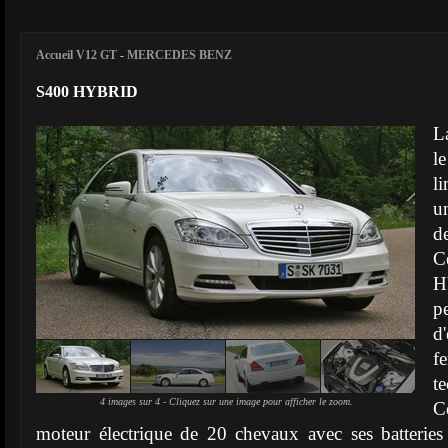
Accueil V12 GT
-
MERCEDES BENZ
S400 HYBRID
L
l
l
u
de
C
H
p
d'
f
t
4 images sur 4 - Cliquez sur une image pour afficher le zoom.
C
moteur électrique de 20 chevaux avec ses batteri