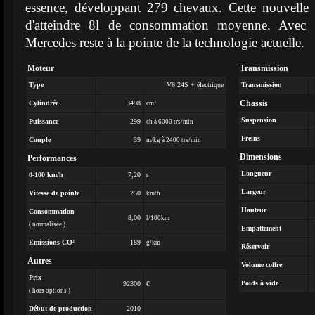
essence, développant 279 chevaux. Cette nouvelle 
d'atteindre 8l de consommation moyenne. Ave
Mercedes reste à la pointe de la technologie actuelle.
Moteur
Transmission
Type
V6 24S + électrique
Transmission
Chassis
Cylindrée
3498
cm³
Suspension
Puissance
299
ch à 6000 trs/min
Freins
Couple
39
m/kg à 2400 trs/min
Dimensions
Performances
Longueur
0-100 km/h
7,20
s
Largeur
Vitesse de pointe
250
km/h
Hauteur
Consommation
8,00
l/100km
( normalisée )
Empattement
Emissions CO²
189
g/km
Réservoir
Autres
Volume coffre
Prix
Poids à vide
92300
€
( hors options )
Début de production
2010