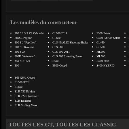
Les modèles du constructeur
280 SE 3.5 V8 Cabriolet
CL500 2011
E500 Estate
280SL Pagode
CL600
G500 Edition Select
300 SL "Papillon"
CLS 45 AMG Shooting Brake
GL450
300 SL Roadster
CLS 500
GL500
300 SLR
CLS 500 2011
ML500
300D "Adenauer"
CLS 500 Shooting Break
ML500
450 SLC 5.0
E500
R500 2011
600
E500 Coupé
S400 HYBRID
S65 AMG Coupe
SL500 R231
SL600
SLR 722 Edition
SLR 722s Roadster
SLR Roadster
SLR Stirling Moss
TOUTES LES GT, TOUTES LES CLASSIC