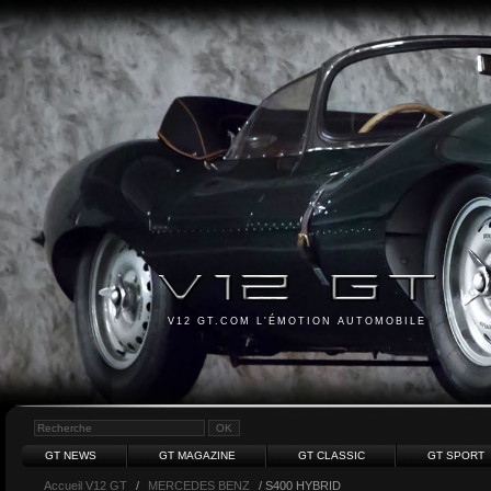
V12 GT.COM L'ÉMOTION AUTOMOBILE
GT NEWS
GT MAGAZINE
GT CLASSIC
GT SPORT
Accueil V12 GT
/
MERCEDES BENZ
/ S400 HYBRID