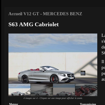
Accueil V12 GT
-
MERCEDES BENZ
S63 AMG Cabriolet
L
s'
d
S
I
p
p
au
4 images sur 4 - Cliquez sur une image pour afficher le zoom.
Moteur
Transmission