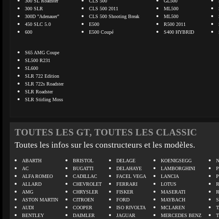
300 SL Roadster
CLS 500
GL500
300 SLR
CLS 500 2011
ML500
300D "Adenauer"
CLS 500 Shooting Break
ML500
450 SLC 5.0
E500
R500 2011
600
E500 Coupé
S400 HYBRID
S65 AMG Coupe
SL500 R231
SL600
SLR 722 Edition
SLR 722s Roadster
SLR Roadster
SLR Stirling Moss
TOUTES LES GT, TOUTES LES CLASSIC
Toutes les infos sur les constructeurs et les modèles.
ABARTH
BRISTOL
DELAGE
KOENIGSEGG
N
AC
BUGATTI
DELAHAYE
LAMBORGHINI
P
ALFA ROMEO
CADILLAC
FACEL VEGA
LANCIA
ALLARD
CHEVROLET
FERRARI
LOTUS
AMG
CHRYSLER
FISKER
MASERATI
ASTON MARTIN
CITROEN
FORD
MAYBACH
AUDI
COOPER
ISO RIVOLTA
MCLAREN
BENTLEY
DAIMLER
JAGUAR
MERCEDES BENZ