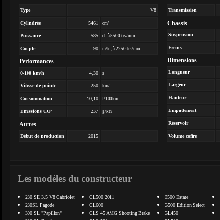
Type
V8
Transmission
Chassis
Cylindrée
5461
cm³
Suspension
Puissance
585
ch à 5500 trs/min
Freins
Couple
90
m/kg à 2250 trs/min
Dimensions
Performances
Longueur
0-100 km/h
4,30
s
Largeur
Vitesse de pointe
250
km/h
Hauteur
Consommation
10,10
l/100km
Empattement
Emissions CO²
237
g/km
Réservoir
Autres
Début de production
2015
Volume coffre
Les modèles du constructeur
280 SE 3.5 V8 Cabriolet
CL500 2011
E500 Estate
280SL Pagode
CL600
G500 Edition Select
300 SL "Papillon"
CLS 45 AMG Shooting Brake
GL450