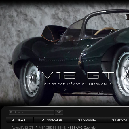
V12 GT.COM L'ÉMOTION AUTOMOBILE
GT NEWS
GT MAGAZINE
GT CLASSIC
GT SPORT
Accueil V12 GT
/
MERCEDES BENZ
/ S63 AMG Cabriolet