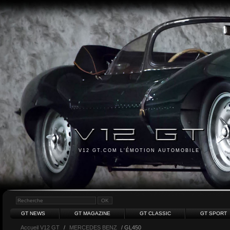
V12 GT.COM L'ÉMOTION AUTOMOBILE
GT NEWS
GT MAGAZINE
GT CLASSIC
GT SPORT
Accueil V12 GT
/
MERCEDES BENZ
/ GL450