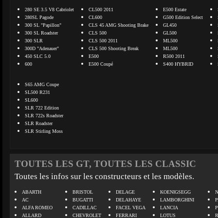
280 SE 3.5 V8 Cabriolet
CL500 2011
E500 Estate
280SL Pagode
CL600
G500 Edition Select
300 SL "Papillon"
CLS 45 AMG Shooting Brake
GL450
300 SL Roadster
CLS 500
GL500
300 SLR
CLS 500 2011
ML500
300D "Adenauer"
CLS 500 Shooting Break
ML500
450 SLC 5.0
E500
R500 2011
600
E500 Coupé
S400 HYBRID
S65 AMG Coupe
SL500 R231
SL600
SLR 722 Edition
SLR 722s Roadster
SLR Roadster
SLR Stirling Moss
TOUTES LES GT, TOUTES LES CLASSIC
Toutes les infos sur les constructeurs et les modèles.
ABARTH
BRISTOL
DELAGE
KOENIGSEGG
N
AC
BUGATTI
DELAHAYE
LAMBORGHINI
P
ALFA ROMEO
CADILLAC
FACEL VEGA
LANCIA
ALLARD
CHEVROLET
FERRARI
LOTUS