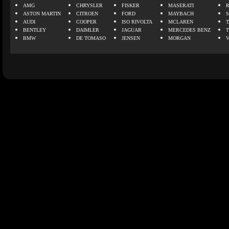
AMG
CHRYSLER
FISKER
MASERATI
ASTON MARTIN
CITROEN
FORD
MAYBACH
AUDI
COOPER
ISO RIVOLTA
MCLAREN
BENTLEY
DAIMLER
JAGUAR
MERCEDES BENZ
BMW
DE TOMASO
JENSEN
MORGAN