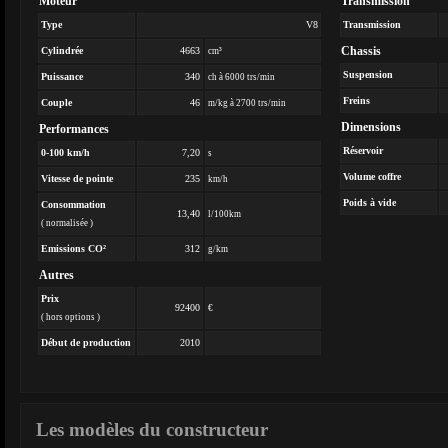
Moteur
Transmission
Type
V8
Transmission
Chassis
Cylindrée
4663
cm³
Suspension
Puissance
340
ch à 6000 trs/min
Freins
Couple
46
m/kg à 2700 trs/min
Dimensions
Performances
Réservoir
0-100 km/h
7,20
s
Volume coffre
Vitesse de pointe
235
km/h
Poids à vide
Consommation
13,40
l/100km
( normalisée )
Emissions CO²
312
g/km
Autres
Prix
92400
€
( hors options )
Début de production
2010
Les modèles du constructeur