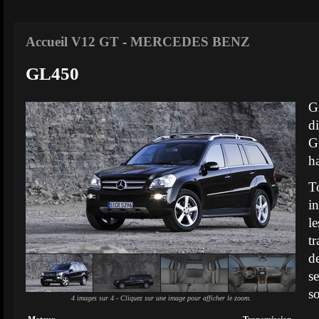
Accueil V12 GT
-
MERCEDES BENZ
GL450
G
d
G
ha
T
i
l
t
d
s
s
4 images sur 4 - Cliquez sur une image pour afficher le zoom.