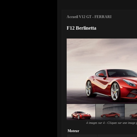
Accueil V12 GT
-
FERRARI
F12 Berlinetta
4 images sur 4 - Cliquez sur une image p
Moteur