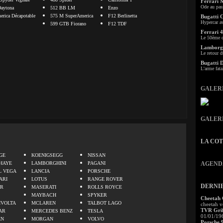
Ferrari 
Ode au pas
aytona
512 BB LM
Enzo
rica Décapotable
575 M SuperAmerica
F12 Berlinetta
Bugatti 
Hypercar a
599 GTB Fiorano
F12 TDF
Ferrari 4
Le 50ème c
Lamborgh
Le retour d
Bugatti 
L'arme fata
GALER
GALER
LA CO
.
GE
KOENIGSEGG
NISSAN
HAYE
LAMBORGHINI
PAGANI
AGEND
L VEGA
LANCIA
PORSCHE
ARI
LOTUS
RANGE ROVER
DERNI
ER
MASERATI
ROLLS ROYCE
MAYBACH
SPYKER
Cheetah
IVOLTA
MCLAREN
TALBOT LAGO
cheetah v
TVR Grif
AR
MERCEDES BENZ
TESLA
01/01/19
EN
MORGAN
VOLVO
Porsche 