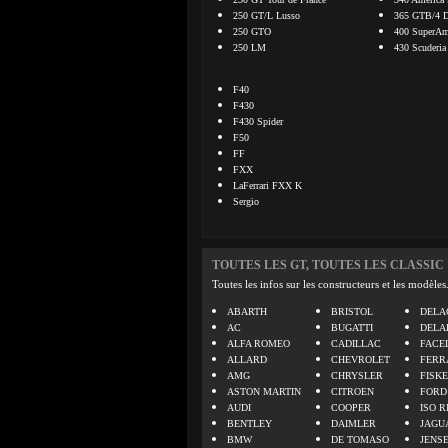
250 GT/L Lusso
365 GTB/4 D
250 GTO
400 SuperAme
250 LM
430 Scuderia
F40
F430
F430 Spider
F50
FF
FXX
LaFerrari FXX K
Sergio
TOUTES LES GT, TOUTES LES CLASSIC
Toutes les infos sur les constructeurs et les modèles
ABARTH
BRISTOL
DELA
AC
BUGATTI
DELA
ALFA ROMEO
CADILLAC
FACE
ALLARD
CHEVROLET
FERR
AMG
CHRYSLER
FISK
ASTON MARTIN
CITROEN
FORD
AUDI
COOPER
ISO R
BENTLEY
DAIMLER
JAGU
BMW
DE TOMASO
JENS