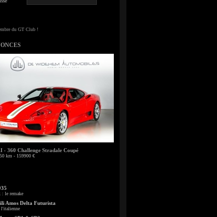
sse
NONCES
- 360 Challenge Stradale Coupé
50 km - 159900 €
935
: le remake
li Amos Delta Futurista
l'italienne