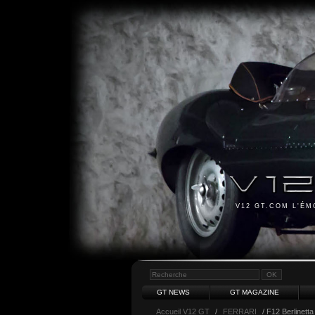
V12 GT.COM L'É
GT NEWS
GT MAGAZINE
Accueil V12 GT
/
FERRARI
/ F12 Berlinetta