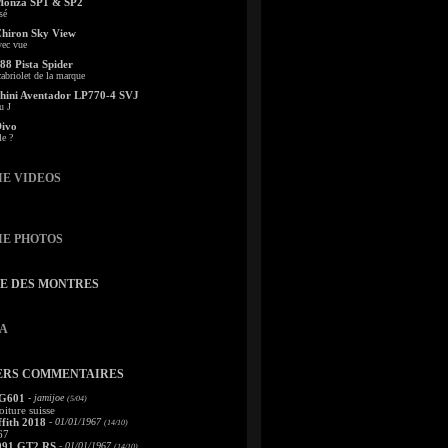
Monza SP1 & SP2
sé
Chiron Sky View
vec vue
88 Pista Spider
abriolet de la marque
ini Aventador LP770-4 SVJ
u J
Divo
le ?
IE VIDEOS
IE PHOTOS
TE DES MONTRES
A
ERS COMMENTAIRES
 G601
- jamijoe
(5/04)
oiture suisse
fith 2018
- 01/01/1967
(14/10)
67
991 GT2 RS
- 01/01/1967
(14/10)