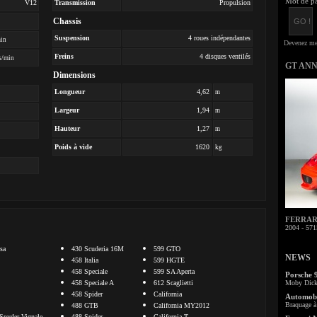
Mot de pa
V12
Transmission
Propulsion
Chassis
Suspension
4 roues indépendantes
min
Freins
4 disques ventilés
s/min
GT AN
Dimensions
Longueur
4,62
m
Largeur
1,94
m
Hauteur
1,27
m
Poids à vide
1620
kg
FERRARI 
2004 - 571
sa
430 Scuderia 16M
599 GTO
NEWS
458 Italia
599 HGTE
458 Speciale
599 SA Aperta
Porsche 
458 Speciale A
612 Scaglietti
Moby Dick 
458 Spider
California
Automobi
Braquage à 
488 GTB
California MY2012
Spyder Vignale
488 Spider
California T