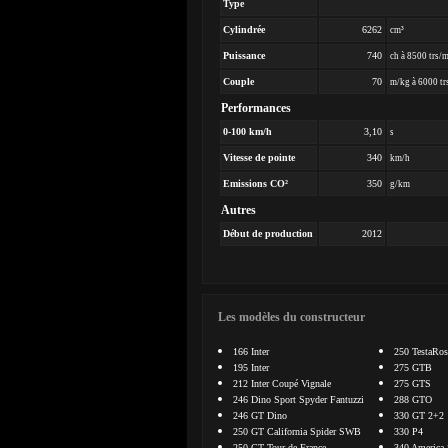
Type
Cylindrée
6262
cm³
Puissance
740
ch à 8500 trs/
Couple
70
m/kg à 6000 tr
Performances
0-100 km/h
3,10
s
Vitesse de pointe
340
km/h
Emissions CO²
350
g/km
Autres
Début de production
2012
Les modèles du constructeur
166 Inter
250 TestaRos
195 Inter
275 GTB
212 Inter Coupé Vignale
275 GTS
246 Dino Sport Spyder Fantuzzi
288 GTO
246 GT Dino
330 GT 2+2
250 GT California Spider SWB
330 P4
250 GT Tour de France
340 America 