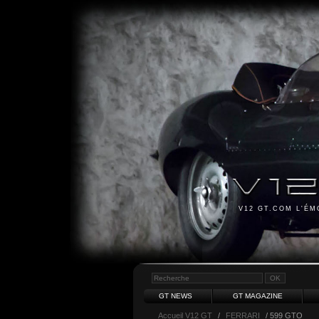
V12 GT.COM L'É
GT NEWS
GT MAGAZINE
Accueil V12 GT
/
FERRARI
/ 599 GTO