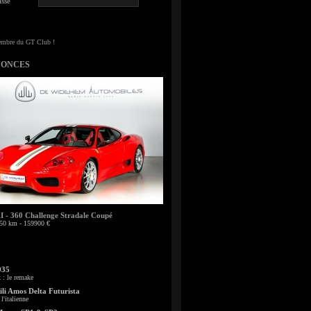
sse
NONCES
- 360 Challenge Stradale Coupé
50 km - 159900 €
935
: le remake
li Amos Delta Futurista
l'italienne