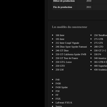
Début de production
2010
Fin de production
2011
Les modèles du constructeur
166 Inter
250 TestaRos
195 Inter
275 GTB
212 Inter Coupé Vignale
275 GTS
246 Dino Sport Spyder Fantuzzi
288 GTO
246 GT Dino
330 GT 2+2
250 GT California Spider SWB
330 P4
250 GT Tour de France
340 America 
250 GT/L Lusso
365 GTB/4 D
250 GTO
400 SuperAme
250 LM
430 Scuderia
F40
F430
F430 Spider
F50
FF
FXX
LaFerrari FXX K
Sergio