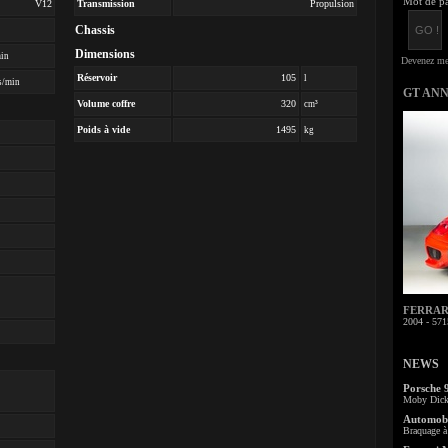
Mot de pa
V12
Transmission
Propulsion
Chassis
Dimensions
min
Réservoir
105
l
s/min
GT AN
Volume coffre
320
cm³
Poids à vide
1495
kg
FERRARI 
2004 - 571
NEWS
Porsche 
Moby Dick 
Automobi
Braquage à 