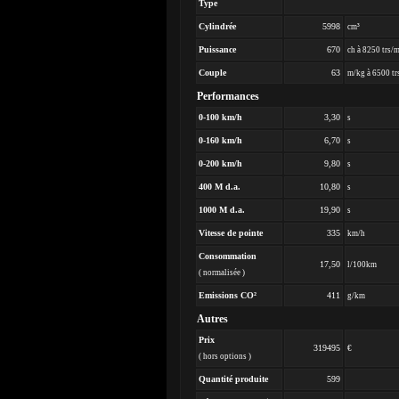
Type
Cylindrée
5998
cm³
Puissance
670
ch à 8250 trs/
Couple
63
m/kg à 6500 tr
Performances
0-100 km/h
3,30
s
0-160 km/h
6,70
s
0-200 km/h
9,80
s
400 M d.a.
10,80
s
1000 M d.a.
19,90
s
Vitesse de pointe
335
km/h
Consommation
17,50
l/100km
( normalisée )
Emissions CO²
411
g/km
Autres
Prix
319495
€
( hors options )
Quantité produite
599