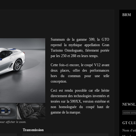
BRM
Summum de la gamme 599, la GTO
reprend la mythique appellation Gran
Turismo Omologuato, fièrement portée
par les 250 et 288 en leurs temps.
Cette fois-ci encore, le coupé V12 avant
deux places, offre des performances
hors du commun pour une telle
conception.
Ceci est rendu possible car elle hérite
directement des technologies inventées et
testées sur la 599XX, version extrême et
NEWSLET
non homologuée du coupé haut de
gamme de la marque.
our afficher le zoom.
GT CL
Transmission
Nom d'uti