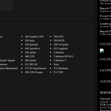
Ferrari 
Ode au pas
Bugatti 
Hypercar a
Ferrari 4
Le 50ème c
Lamborgh
Le retour d
Bugatti 
L'arme fata
sa
430 Scuderia 16M
599 GTO
458 Italia
599 HGTE
GALER
458 Speciale
599 SA Aperta
458 Speciale A
612 Scaglietti
458 Spider
California
488 GTB
California MY2012
GALER
Spyder Vignale
488 Spider
California T
aytona
512 BB LM
Enzo
rica Décapotable
575 M SuperAmerica
F12 Berlinetta
LA CO
599 GTB Fiorano
F12 TDF
AGEND
DERNI
Cheetah
cheetah v
TVR Grif
01/01/19
Porsche 