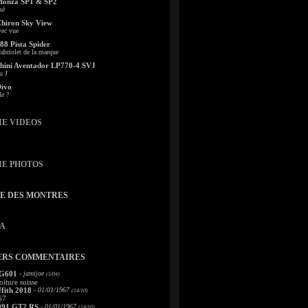
Monza SP1 & SP2
sé
Chiron Sky View
vec vue
88 Pista Spider
abriolet de la marque
ini Aventador LP770-4 SVJ
u J
Divo
le ?
IE VIDEOS
IE PHOTOS
TE DES MONTRES
A
ERS COMMENTAIRES
 G601
- jamijoe
(5/04)
oiture suisse
fith 2018
- 01/01/1967
(14/10)
67
991 GT2 RS
- 01/01/1967
(14/10)