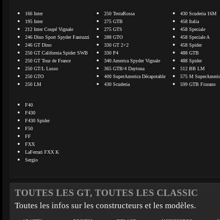
166 Inter
250 TestaRossa
430 Scuderia 16M
195 Inter
275 GTB
458 Italia
212 Inter Coupé Vignale
275 GTS
458 Speciale
246 Dino Sport Spyder Fantuzzi
288 GTO
458 Speciale A
246 GT Dino
330 GT 2+2
458 Spider
250 GT California Spider SWB
330 P4
488 GTB
250 GT Tour de France
340 America Spyder Vignale
488 Spider
250 GT/L Lusso
365 GTB/4 Daytona
512 BB LM
250 GTO
400 SuperAmerica Décapotable
575 M SuperAmeri
250 LM
430 Scuderia
599 GTB Fiorano
F40
F430
F430 Spider
F50
FF
FXX
LaFerrari FXX K
Sergio
TOUTES LES GT, TOUTES LES CLASSIC
Toutes les infos sur les constructeurs et les modèles.