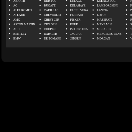
ABARTH
BRISTOL
DELAGE
KOENIGSEGG
N
AC
BUGATTI
DELAHAYE
LAMBORGHINI
P
ALFA ROMEO
CADILLAC
FACEL VEGA
LANCIA
ALLARD
CHEVROLET
FERRARI
LOTUS
AMG
CHRYSLER
FISKER
MASERATI
ASTON MARTIN
CITROEN
FORD
MAYBACH
AUDI
COOPER
ISO RIVOLTA
MCLAREN
BENTLEY
DAIMLER
JAGUAR
MERCEDES BENZ
BMW
DE TOMASO
JENSEN
MORGAN