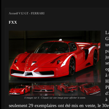
Accueil V12 GT
-
FERRARI
FXX
L
G
t
p
j
s
o
à
H
P
d
4 images sur 4 - Cliquez sur une image pour afficher le zoom.
à
seulement 29 exemplaires ont été mis en vente, le 30e