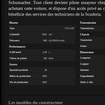
Schumacher. Tout client devient pilote essayeur chez
achetant cette voiture, et dispose d'un accès privé au 
bénéficie des services des techniciens de la Scuderia.
Moteur
Transmission
Type
V12 à 65°
Transmission
Chassis
Cylindrée
6262
cm³
Suspension
Puissance
800
ch à 8500 trs/min
Freins
Performances
Dimensions
0-100 km/h
2,40
s
Longueur
Vitesse de pointe
358
km/h
Largeur
Autres
Quantité produite
30
Hauteur
Début de production
2005
Empattement
Fin de production
2005
Poids à vide
Les modèles du constructeur