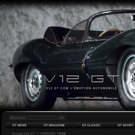
V12 GT.COM L'ÉMOTION AUTOMOBILE
GT NEWS
GT MAGAZINE
GT CLASSIC
GT SPORT
Accueil V12 GT
/
FERRARI
/ FXX