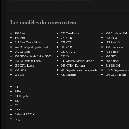
Les modèles du constructeur
166 Inter
250 TestaRossa
430 Scuderia 16M
195 Inter
275 GTB
458 Italia
212 Inter Coupé Vignale
275 GTS
458 Speciale
246 Dino Sport Spyder Fantuzzi
288 GTO
458 Speciale A
246 GT Dino
330 GT 2+2
458 Spider
250 GT California Spider SWB
330 P4
488 GTB
250 GT Tour de France
340 America Spyder Vignale
488 Spider
250 GT/L Lusso
365 GTB/4 Daytona
512 BB LM
250 GTO
400 SuperAmerica Décapotable
575 M SuperAmeri
250 LM
430 Scuderia
599 GTB Fiorano
F40
F430
F430 Spider
F50
FF
FXX
LaFerrari FXX K
Sergio