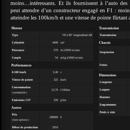
moins…intéressants. Et ils fournissent à l’auto de
peut attendre d’un constructeur engagé en F1 : moi
atteindre les 100km/h et une vitesse de pointe flirtant
Moteur
Transmission
Type
V8 à 90° longitudinal AR
Transmission
Chassis
Cylindrée
4499
cm³
Puissance
570
ch à 9000 trs/min
Suspension
Couple
54
m/kg à 6000 trs/min
Performances
Freins
0-100 km/h
3,40
s
Dimensions
Vitesse de pointe
325
km/h
Longueur
Consommation
Largeur
13,70
l/100km
( normalisée )
Hauteur
Emissions CO²
320
g/km
Empattement
Autres
Poids à vide
Prix
180000
€
( hors options )
Début de production
2010