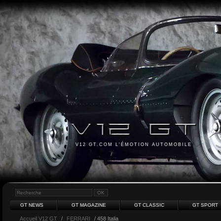
V12 GT.COM L'ÉMOTION AUTOMOBILE
GT NEWS
GT MAGAZINE
GT CLASSIC
GT SPORT
Accueil V12 GT
/
FERRARI
/ 458 Italia