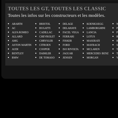
TOUTES LES GT, TOUTES LES CLASSIC
Toutes les infos sur les constructeurs et les modèles.
ABARTH
BRISTOL
DELAGE
KOENIGSEGG
N
AC
BUGATTI
DELAHAYE
LAMBORGHINI
P
ALFA ROMEO
CADILLAC
FACEL VEGA
LANCIA
ALLARD
CHEVROLET
FERRARI
LOTUS
AMG
CHRYSLER
FISKER
MASERATI
ASTON MARTIN
CITROEN
FORD
MAYBACH
AUDI
COOPER
ISO RIVOLTA
MCLAREN
BENTLEY
DAIMLER
JAGUAR
MERCEDES BENZ
BMW
DE TOMASO
JENSEN
MORGAN