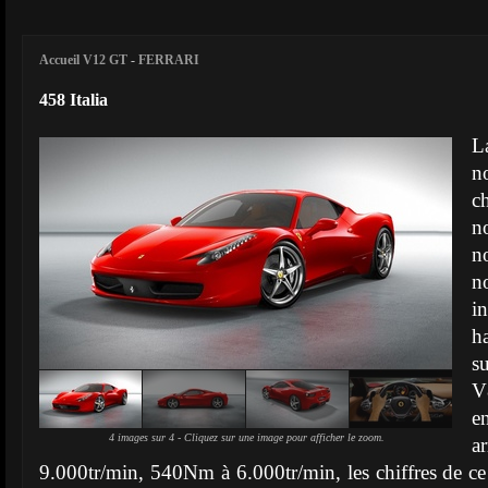
Accueil V12 GT
-
FERRARI
458 Italia
L
n
c
n
n
n
i
h
s
V
e
4 images sur 4 - Cliquez sur une image pour afficher le zoom.
a
9.000tr/min, 540Nm à 6.000tr/min, les chiffres de ce