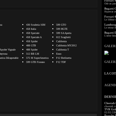
Ferrari 
Ode au pas
Bugatti 
Hypercar a
Ferrari 4
Le 50ème c
Lamborgh
sa
430 Scuderia 16M
599 GTO
Le retour d
458 Italia
599 HGTE
Bugatti 
458 Speciale
599 SA Aperta
L'arme fata
458 Speciale A
612 Scaglietti
458 Spider
California
488 GTB
California MY2012
GALER
Spyder Vignale
488 Spider
California T
aytona
512 BB LM
Enzo
rica Décapotable
575 M SuperAmerica
F12 Berlinetta
GALER
599 GTB Fiorano
F12 TDF
LA CO
AGEND
DERNI
Cheetah
cheetah v
TVR Grif
01/01/19
Porsche 