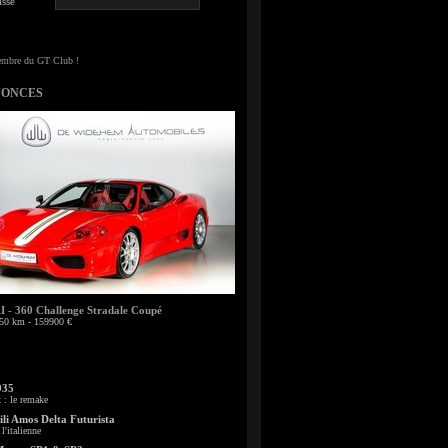
sse
NONCES
- 360 Challenge Stradale Coupé
50 km - 159900 €
935
: le remake
li Amos Delta Futurista
l'italienne