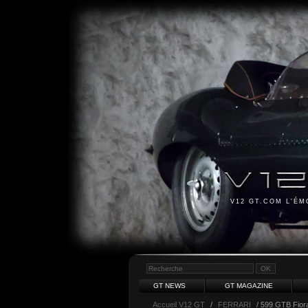
V12 GT.COM L'É
GT NEWS
GT MAGAZINE
Accueil V12 GT
/
FERRARI
/ 599 GTB Fior