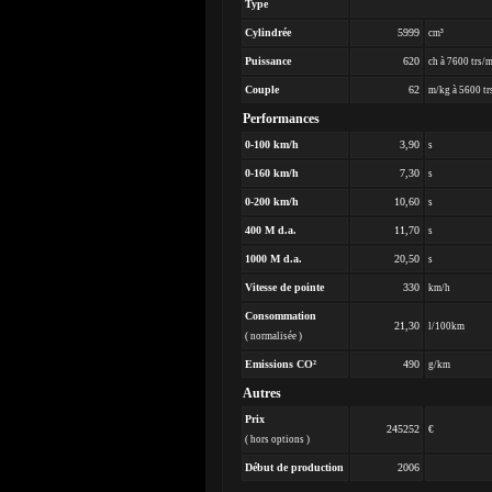
Type
Cylindrée
5999
cm³
Puissance
620
ch à 7600 trs/
Couple
62
m/kg à 5600 tr
Performances
0-100 km/h
3,90
s
0-160 km/h
7,30
s
0-200 km/h
10,60
s
400 M d.a.
11,70
s
1000 M d.a.
20,50
s
Vitesse de pointe
330
km/h
Consommation
21,30
l/100km
( normalisée )
Emissions CO²
490
g/km
Autres
Prix
245252
€
( hors options )
Début de production
2006