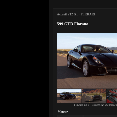
Accueil V12 GT
-
FERRARI
599 GTB Fiorano
4 images sur 4 - Cliquez sur une image p
Moteur