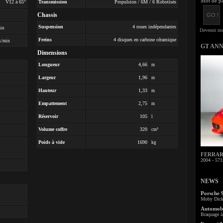
Mot de pa
V12 à 65°
Transmission
Propulsion / 6M / 6 Robotisés
Chassis
Suspension
4 roues indépendantes
min
Freins
4 disques en carbone céramique
s/min
GT AN
Dimensions
Longueur
4,66
m
Largeur
1,96
m
Hauteur
1,33
m
Empattement
2,75
m
Réservoir
105
l
Volume coffre
320
cm³
Poids à vide
1690
kg
FERRARI 
2004 - 571
NEWS
Porsche 
Moby Dick 
Automobi
Braquage à 