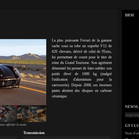
BRM
La plus puissante Ferrari de la gamme
cache sous sa robe un superbe V12 de
620 chevaux, dérivé de celui de l'Enzo,
lui permettant de courir pour le titre de
reine du Grand Tourisme. Son agrément
démentiel lui permet de faire oublier son
poids élevé de 1690 kg (malgré
l'utilisation d'aluminium pour la
carrosserie). Depuis 2008, ses énormes
jantes abritent des disques en carbone
céramique.
NEWSLET
our afficher le zoom.
GT CL
Transmission
Nom d'uti