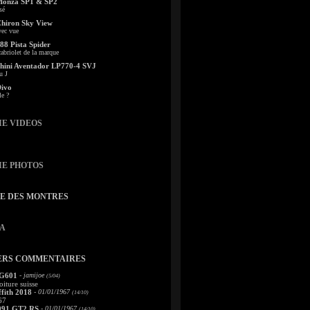
Monza SP1 & SP2
sé
Chiron Sky View
vec vue
88 Pista Spider
abriolet de la marque
ini Aventador LP770-4 SVJ
u J
Divo
le ?
IE VIDEOS
IE PHOTOS
TE DES MONTRES
A
ERS COMMENTAIRES
 G601
- jamijoe
(5/04)
oiture suisse
fith 2018
- 01/01/1967
(14/10)
67
991 GT2 RS
- 01/01/1967
(14/10)