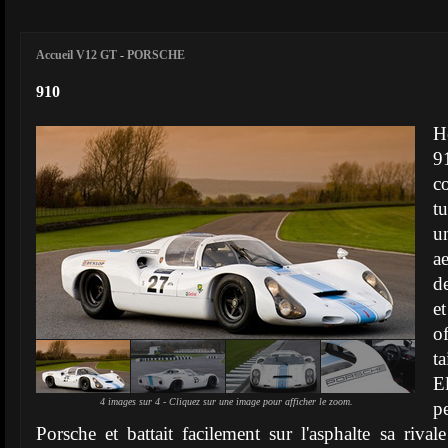
Accueil V12 GT
-
PORSCHE
910
H
9
c
t
a
d
e
o
t
E
4 images sur 4 - Cliquez sur une image pour afficher le zoom.
p
Porsche et battait facilement sur l'asphalte sa rival