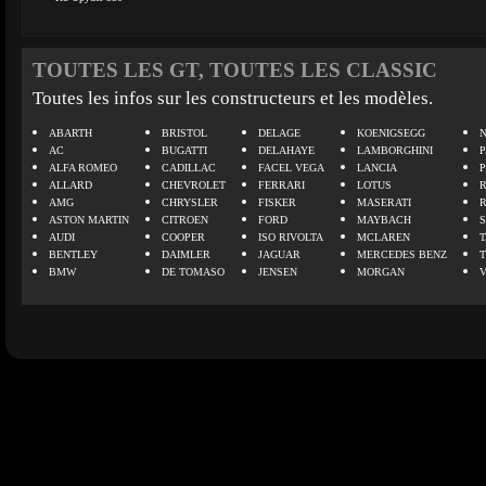
TOUTES LES GT, TOUTES LES CLASSIC
Toutes les infos sur les constructeurs et les modèles.
ABARTH
BRISTOL
DELAGE
KOENIGSEGG
N
AC
BUGATTI
DELAHAYE
LAMBORGHINI
P
ALFA ROMEO
CADILLAC
FACEL VEGA
LANCIA
ALLARD
CHEVROLET
FERRARI
LOTUS
AMG
CHRYSLER
FISKER
MASERATI
ASTON MARTIN
CITROEN
FORD
MAYBACH
AUDI
COOPER
ISO RIVOLTA
MCLAREN
BENTLEY
DAIMLER
JAGUAR
MERCEDES BENZ
BMW
DE TOMASO
JENSEN
MORGAN