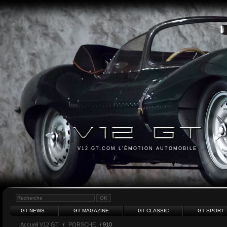
V12 GT.COM L'ÉMOTION AUTOMOBILE
GT NEWS
GT MAGAZINE
GT CLASSIC
GT SPORT
Accueil V12 GT
/
PORSCHE
/ 910