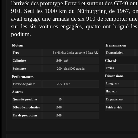
l'arrivée des prototype Ferrari et surtout des GT40 ont
910. Seul les 1000 km du Nürburgring de 1967, on
avait engagé une armada de six 910 de remporter une vi
sur les six voitures engagées, quatre ont brigué l
podium.
Moteur
Transmission
Type
6 cylindres à plat en porte-à-faux AR
Transmission
Chassis
Cylindrée
1999
cm³
Freins
Puissance
200
ch à 8000 trs/min
Dimensions
Performances
Longueur
Vitesse de pointe
265
km/h
Hauteur
Autres
Quantité produite
15
Empattement
Début de production
1966
Poids à vide
Fin de production
1968