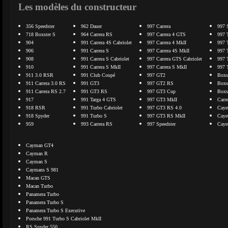
Les modèles du constructeur
356 Speedster
962 Dauer
997 Carrera
997 
718 Boxster S
964 Carrera RS
997 Carrera 4 GTS
997 
904
991 Carrera 4S Cabriolet
997 Carrera 4 MkII
997 
906
991 Carrera S
997 Carrera 4S MkII
997 
908
991 Carrera S Cabriolet
997 Carrera GTS Cabriolet
997 
910
991 Carrera S MkII
997 Carrera S MkII
997 
911 3.0 RSR
991 Club Coupé
997 GT2
Boxs
911 Carrera 3.0 RS
991 GT3
997 GT2 RS
Boxs
911 Carrera RS 2.7
991 GT3 RS
997 GT3 Cup
Boxs
917
991 Targa 4 GTS
997 GT3 MkII
Carr
918 RSR
991 Turbo Cabriolet
997 GT3 RS 4.0
Caye
918 Spyder
991 Turbo S
997 GT3 RS MkII
Caye
959
993 Carrera RS
997 Speedster
Caye
Cayman GT4
Cayman R
Cayman S
Caymans S 981
Macan GTS
Macan Turbo
Panamera Turbo
Panamera Turbo S
Panamera Turbo S Executive
Porsche 991 Turbo S Cabriolet MkII
RS Spyder 550