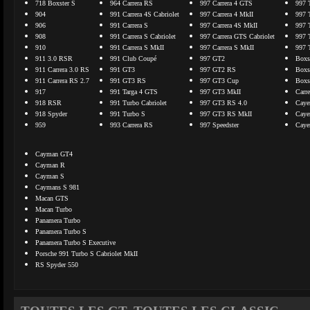
718 Boxster S
964 Carrera RS
997 Carrera 4 GTS
997 
904
991 Carrera 4S Cabriolet
997 Carrera 4 MkII
997 
906
991 Carrera S
997 Carrera 4S MkII
997 
908
991 Carrera S Cabriolet
997 Carrera GTS Cabriolet
997 
910
991 Carrera S MkII
997 Carrera S MkII
997 
911 3.0 RSR
991 Club Coupé
997 GT2
Boxs
911 Carrera 3.0 RS
991 GT3
997 GT2 RS
Boxs
911 Carrera RS 2.7
991 GT3 RS
997 GT3 Cup
Boxs
917
991 Targa 4 GTS
997 GT3 MkII
Carr
918 RSR
991 Turbo Cabriolet
997 GT3 RS 4.0
Caye
918 Spyder
991 Turbo S
997 GT3 RS MkII
Caye
959
993 Carrera RS
997 Speedster
Caye
Cayman GT4
Cayman R
Cayman S
Caymans S 981
Macan GTS
Macan Turbo
Panamera Turbo
Panamera Turbo S
Panamera Turbo S Executive
Porsche 991 Turbo S Cabriolet MkII
RS Spyder 550