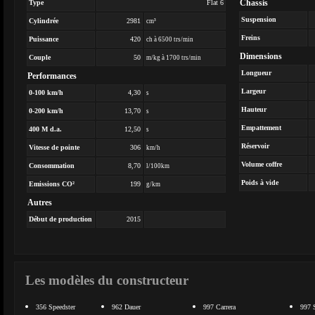
Chassis
Type
Flat 6
Suspension
Cylindrée
2981
cm³
Freins
Puissance
420
ch à 6500 trs/min
Dimensions
Couple
50
m/kg à 1700 trs/min
Longueur
Performances
Largeur
0-100 km/h
4,30
s
Hauteur
0-200 km/h
13,70
s
Empattement
400 M d.a.
12,50
s
Réservoir
Vitesse de pointe
306
km/h
Volume coffre
Consommation
8,70
l/100km
Poids à vide
Emissions CO²
199
g/km
Autres
Début de production
2015
Les modèles du constructeur
356 Speedster
962 Dauer
997 Carrera
997 