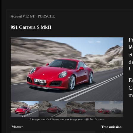
Accueil V12 GT
-
PORSCHE
991 Carrera S MkII
P
l
e
d
!
E
C
m
4 images sur 4 - Cliquez sur une image pour afficher le zoom.
Moteur
Transmission