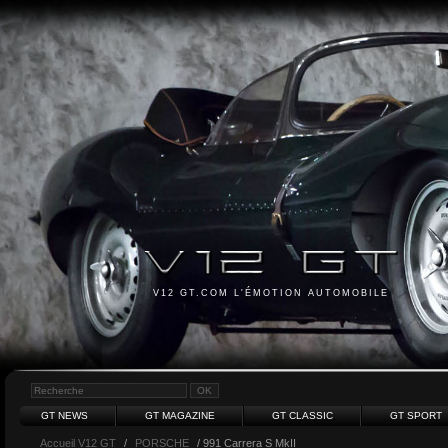
V12 GT.COM L'ÉMOTION AUTOMOBILE
GT NEWS
GT MAGAZINE
GT CLASSIC
GT SPORT
Accueil V12 GT
/
PORSCHE
/ 991 Carrera S MkII