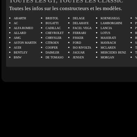
TOUTES LES GT, TOUTES LES CLASSIC
Toutes les infos sur les constructeurs et les modèles.
ABARTH
BRISTOL
DELAGE
KOENIGSEGG
N
AC
BUGATTI
DELAHAYE
LAMBORGHINI
P
ALFA ROMEO
CADILLAC
FACEL VEGA
LANCIA
ALLARD
CHEVROLET
FERRARI
LOTUS
AMG
CHRYSLER
FISKER
MASERATI
ASTON MARTIN
CITROEN
FORD
MAYBACH
AUDI
COOPER
ISO RIVOLTA
MCLAREN
BENTLEY
DAIMLER
JAGUAR
MERCEDES BENZ
BMW
DE TOMASO
JENSEN
MORGAN