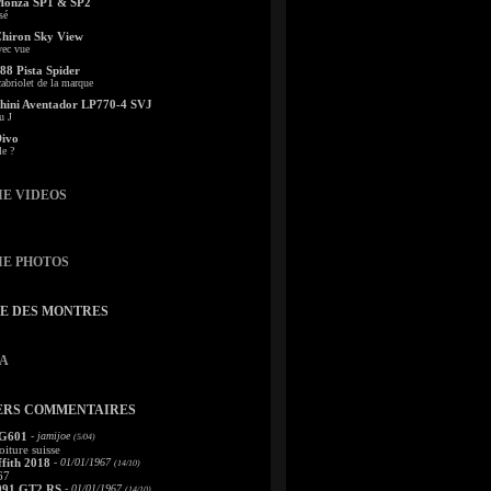
Monza SP1 & SP2
sé
Chiron Sky View
vec vue
88 Pista Spider
abriolet de la marque
ini Aventador LP770-4 SVJ
u J
Divo
le ?
IE VIDEOS
IE PHOTOS
TE DES MONTRES
A
ERS COMMENTAIRES
 G601
- jamijoe
(5/04)
oiture suisse
fith 2018
- 01/01/1967
(14/10)
67
991 GT2 RS
- 01/01/1967
(14/10)