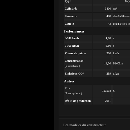
Type
6 cy
Cylindrée
3800
cm³
Puissance
408
ch à 6500 trs/
Couple
43
m/kg à 4400 tr
Performances
0-100 km/h
4,60
s
0-160 km/h
9,80
s
Vitesse de pointe
300
km/h
Consommation
11,00
l/100km
( normalisée )
Emissions CO²
259
g/km
Autres
Prix
113538
€
( hors options )
Début de production
2011
Les modèles du constructeur