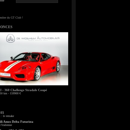
sse
NONCES
- 360 Challenge Stradale Coupé
50 km - 159900 €
935
: le remake
li Amos Delta Futurista
l'italienne