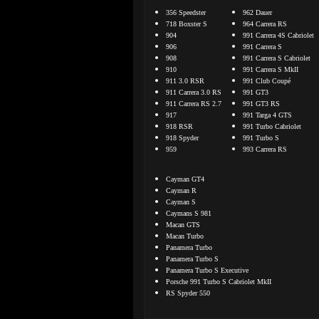
356 Speedster
962 Dauer
718 Boxster S
964 Carrera RS
904
991 Carrera 4S Cabriolet
906
991 Carrera S
908
991 Carrera S Cabriolet
910
991 Carrera S MkII
911 3.0 RSR
991 Club Coupé
911 Carrera 3.0 RS
991 GT3
911 Carrera RS 2.7
991 GT3 RS
917
991 Targa 4 GTS
918 RSR
991 Turbo Cabriolet
918 Spyder
991 Turbo S
959
993 Carrera RS
Cayman GT4
Cayman R
Cayman S
Caymans S 981
Macan GTS
Macan Turbo
Panamera Turbo
Panamera Turbo S
Panamera Turbo S Executive
Porsche 991 Turbo S Cabriolet MkII
RS Spyder 550