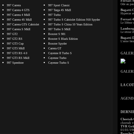
Ferrari 
Ode au pas
997 Carrera
997 Sport Classic
Bugatti 
997 Carrera 4 GTS
997 Targa 4S MkII
Hypercar a
997 Carrera 4 MkII
997 Turbo
Ferrari 4
997 Carrera 4S MkII
997 Turbo S Cabriolet Edition 918 Spyder
Le 50ème c
997 Carrera GTS Cabriolet
997 Turbo S China 10 Years Edition
Lamborgh
997 Carrera S MkII
997 Turbo S MkII
Le retour d
997 GT2
Boxster S 981
Bugatti 
997 GT2 RS
Boxster S Black Edition
L'arme fata
997 GT3 Cup
Boxster Spyder
997 GT3 MkII
Carrera GT
GALER
997 GT3 RS 4.0
Cayenne II Turbo S
997 GT3 RS MkII
Cayenne Turbo
997 Speedster
Cayenne Turbo S
GALER
LA CO
AGEND
DERNI
Cheetah
cheetah v
TVR Grif
01/01/19
Porsche 