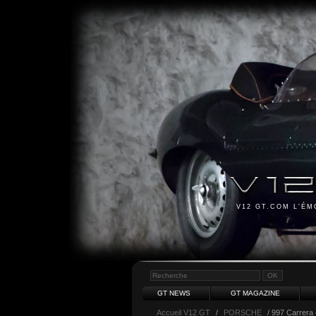
V12 GT.COM L'É
GT NEWS
GT MAGAZINE
Accueil V12 GT
/
PORSCHE
/ 997 Carrera