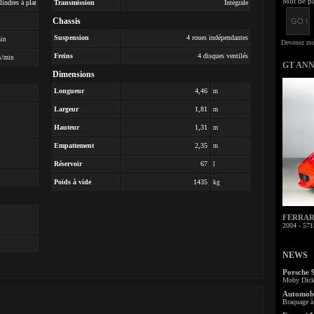
Mot de pa
lindres à plat
Transmission
Intégrale
Chassis
Suspension
4 roues indépendantes
min
Freins
4 disques ventilés
s/min
GT AN
Dimensions
Longueur
4,46
m
Largeur
1,81
m
Hauteur
1,31
m
Empattement
2,35
m
Réservoir
67
l
Poids à vide
1435
kg
FERRARI 
2004 - 571
NEWS
Porsche 
Moby Dick 
Automobi
Braquage à 