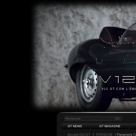
V12 GT.COM L'É
GT NEWS
GT MAGAZINE
Accueil V12 GT
/
PORSCHE
/ Panamera T