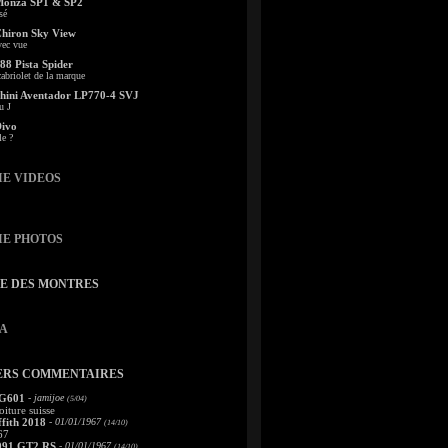
Monza SP1 & SP2
sé
Chiron Sky View
vec vue
88 Pista Spider
abriolet de la marque
ini Aventador LP770-4 SVJ
u J
Divo
le ?
IE VIDEOS
IE PHOTOS
TE DES MONTRES
A
ERS COMMENTAIRES
 G601
- jamijoe
(5/04)
oiture suisse
fith 2018
- 01/01/1967
(14/10)
67
991 GT2 RS
- 01/01/1967
(14/10)