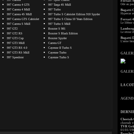
Ferrari 
Ode au pas
997 Carrera 4 GTS
997 Targa 4S MkII
997 Carrera 4 MkII
997 Turbo
Bugatti 
Hypercar a
997 Carrera 4S MkII
997 Turbo S Cabriolet Edition 918 Spyder
997 Carrera GTS Cabriolet
997 Turbo S China 10 Years Edition
Ferrari 4
Le 50ème c
997 Carrera S MkII
997 Turbo S MkII
Lamborgh
997 GT2
Boxster S 981
Le retour d
997 GT2 RS
Boxster S Black Edition
Bugatti 
997 GT3 Cup
Boxster Spyder
L'arme fata
997 GT3 MkII
Carrera GT
997 GT3 RS 4.0
Cayenne II Turbo S
997 GT3 RS MkII
Cayenne Turbo
GALER
997 Speedster
Cayenne Turbo S
GALER
LA CO
AGEND
DERNI
Cheetah
cheetah v
TVR Grif
01/01/19
Porsche 