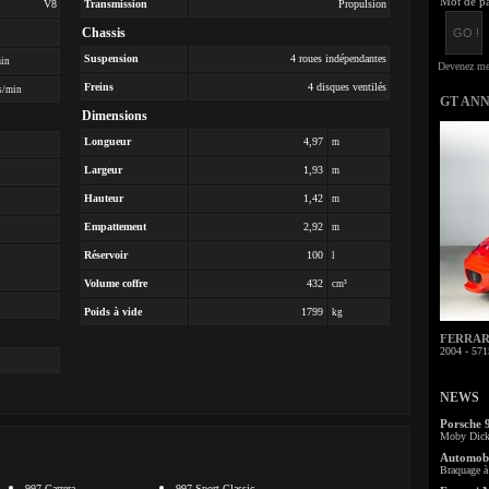
Mot de pa
V8
Transmission
Propulsion
Chassis
Suspension
4 roues indépendantes
min
Freins
4 disques ventilés
s/min
GT AN
Dimensions
Longueur
4,97
m
Largeur
1,93
m
Hauteur
1,42
m
Empattement
2,92
m
Réservoir
100
l
Volume coffre
432
cm³
Poids à vide
1799
kg
FERRARI 
2004 - 571
NEWS
Porsche 
Moby Dick 
Automobi
Braquage à 
997 Carrera
997 Sport Classic