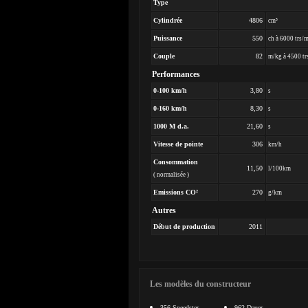
Type
Cylindrée
4806
cm³
Puissance
550
ch à 6000 trs/
Couple
82
m/kg à 4500 tr
Performances
0-100 km/h
3,80
s
0-160 km/h
8,30
s
1000 M d.a.
21,60
s
Vitesse de pointe
306
km/h
Consommation
11,50
l/100km
( normalisée )
Emissions CO²
270
g/km
Autres
Début de production
2011
Les modèles du constructeur
356 Speedster
962 Dauer