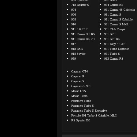
718 Boxster S
964 Carrera RS
904
991 Carrera 4S Cabriolet
906
991 Carrera S
908
991 Carrera S Cabriolet
910
991 Carrera S MkII
911 3.0 RSR
991 Club Coupé
911 Carrera 3.0 RS
991 GT3
911 Carrera RS 2.7
991 GT3 RS
917
991 Targa 4 GTS
918 RSR
991 Turbo Cabriolet
918 Spyder
991 Turbo S
959
993 Carrera RS
Cayman GT4
Cayman R
Cayman S
Caymans S 981
Macan GTS
Macan Turbo
Panamera Turbo
Panamera Turbo S
Panamera Turbo S Executive
Porsche 991 Turbo S Cabriolet MkII
RS Spyder 550