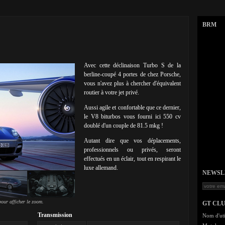
BRM
Avec cette déclinaison Turbo S de la
berline-coupé 4 portes de chez Porsche,
vous n'avez plus à chercher d'équivalent
routier à votre jet privé.
Aussi agile et confortable que ce dernier,
le V8 biturbos vous fourni ici 550 cv
doublé d'un couple de 81.5 mkg !
Autant dire que vos déplacements,
professionnels ou privés, seront
effectués en un éclair, tout en respirant le
luxe allemand.
NEWSLET
our afficher le zoom.
GT CL
Transmission
Nom d'uti