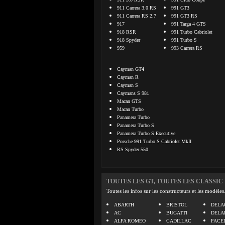
911 Carrera 3.0 RS
991 GT3
911 Carrera RS 2.7
991 GT3 RS
917
991 Targa 4 GTS
918 RSR
991 Turbo Cabriolet
918 Spyder
991 Turbo S
959
993 Carrera RS
Cayman GT4
Cayman R
Cayman S
Caymans S 981
Macan GTS
Macan Turbo
Panamera Turbo
Panamera Turbo S
Panamera Turbo S Executive
Porsche 991 Turbo S Cabriolet MkII
RS Spyder 550
TOUTES LES GT, TOUTES LES CLASSIC
Toutes les infos sur les constructeurs et les modèles
ABARTH
BRISTOL
DELA
AC
BUGATTI
DELA
ALFA ROMEO
CADILLAC
FACE