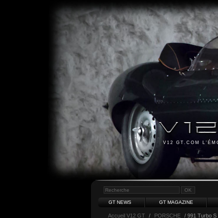
V12 GT.COM L'É
GT NEWS
GT MAGAZINE
Accueil V12 GT
/
PORSCHE
/ 991 Turbo S