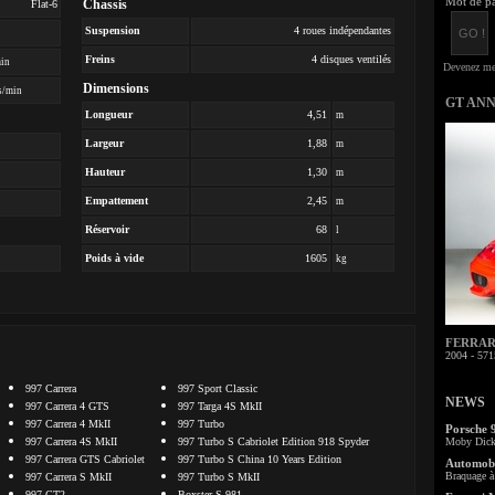
Mot de pa
Chassis
Flat-6
Suspension
4 roues indépendantes
Freins
4 disques ventilés
min
Dimensions
s/min
GT AN
Longueur
4,51
m
Largeur
1,88
m
Hauteur
1,30
m
Empattement
2,45
m
Réservoir
68
l
Poids à vide
1605
kg
FERRARI 
2004 - 571
997 Carrera
997 Sport Classic
NEWS
997 Carrera 4 GTS
997 Targa 4S MkII
997 Carrera 4 MkII
997 Turbo
Porsche 
997 Carrera 4S MkII
997 Turbo S Cabriolet Edition 918 Spyder
Moby Dick 
997 Carrera GTS Cabriolet
997 Turbo S China 10 Years Edition
Automobi
Braquage à 
997 Carrera S MkII
997 Turbo S MkII
997 GT2
Boxster S 981