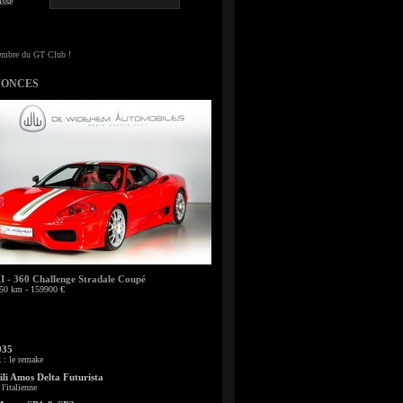
sse
NONCES
- 360 Challenge Stradale Coupé
50 km - 159900 €
935
: le remake
li Amos Delta Futurista
l'italienne