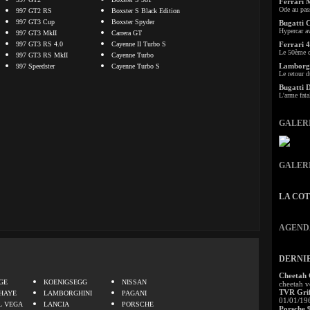
Ferrari 
Ode au pas
997 GT2 RS
Boxster S Black Edition
997 GT3 Cup
Boxster Spyder
Bugatti 
Hypercar a
997 GT3 MkII
Carrera GT
997 GT3 RS 4.0
Cayenne II Turbo S
Ferrari 4
Le 50ème c
997 GT3 RS MkII
Cayenne Turbo
Lamborgh
997 Speedster
Cayenne Turbo S
Le retour d
Bugatti 
L'arme fata
GALER
GALER
LA CO
AGEND
DERNI
.
Cheetah
GE
KOENIGSEGG
NISSAN
cheetah v
TVR Grif
HAYE
LAMBORGHINI
PAGANI
01/01/19
L VEGA
LANCIA
PORSCHE
Porsche 