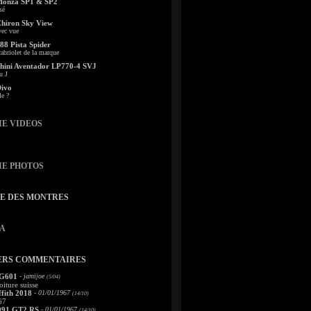
Monza SP1 & SP2
sé
Chiron Sky View
vec vue
88 Pista Spider
abriolet de la marque
ini Aventador LP770-4 SVJ
u J
Divo
le ?
IE VIDEOS
IE PHOTOS
TE DES MONTRES
A
ERS COMMENTAIRES
 G601
- jamijoe
(5/04)
oiture suisse
fith 2018
- 01/01/1967
(14/10)
67
991 GT2 RS
- 01/01/1967
(14/10)