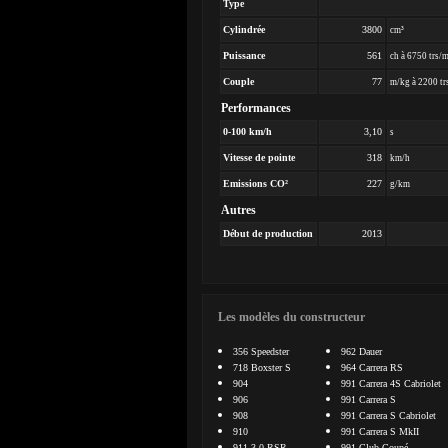
Type
Cylindrée
3800
cm³
Puissance
561
ch à 6750 trs/
Couple
77
m/kg à 2200 tr
Performances
0-100 km/h
3,10
s
Vitesse de pointe
318
km/h
Emissions CO²
227
g/km
Autres
Début de production
2013
Les modèles du constructeur
356 Speedster
962 Dauer
718 Boxster S
964 Carrera RS
904
991 Carrera 4S Cabriolet
906
991 Carrera S
908
991 Carrera S Cabriolet
910
991 Carrera S MkII
911 3.0 RSR
991 Club Coupé